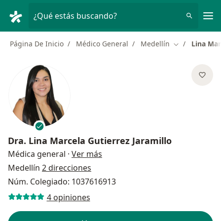
Men
¿Qué estás buscando?
Página De Inicio
Médico General
Medellín
Lina Mar
Cambiar de ci
Dra.
Lina Marcela Gutierrez Jaramillo
sobre las especializaciones
Médica general
·
Ver más
Medellín
2 direcciones
Núm. Colegiado: 1037616913
4 opiniones