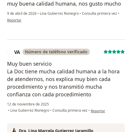
muy buena calidad humana, nos gusto mucho
9 de abril de 2026
•
Lina Gutierrez Rionegro
•
Consulta primera vez
•
en opinión del usuario Jonny Humberto Ospina Ospina
Reportar
VA
Número de teléfono verificado
V
Muy buen servicio
La Doc tiene mucha calidad humana a la hora
de atendernos, nos explica muy bien cada
procedimiento y nos transmitió mucha
confianza con cada procedimiento
12 de noviembre de 2025
en opinión del usuario VA
•
Lina Gutierrez Rionegro
•
Consulta primera vez
•
Reportar
Dra. Lina Marcela Gutierrez Jaramillo