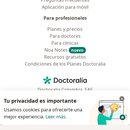
Preguntas Frecuentes
Aplicación para móvil
Para profesionales
Planes y precios
Para doctores
Para clinicas
Noa Notes
nuevo
Recursos gratuitos
Condiciones de los Planes Doctoralia
Contacto
Doctoralia - Página de inicio
Doctoralia Colombia, SAS
Tv 23 No. 97 - 73
Tu privacidad es importante
Municipio: Bogotá D.C., Colombia
Usamos cookies para ofrecerte una
mejor experiencia.
Leer más
.
se abre en una nueva pestaña
se abre en una nueva pestaña
se abre en una nueva pestaña
se abre en una nueva pes
se abre en 
se a
Polska
,
Türkiye
,
España
,
Italia
,
Deutschland
,
Česko
,