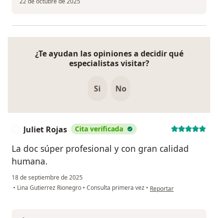
22 de octubre de 2025
¿Te ayudan las opiniones a decidir qué
especialistas visitar?
Si
No
Juliet Rojas
Cita verificada
J
La doc súper profesional y con gran calidad
humana.
18 de septiembre de 2025
en opinión del usuario Jul
•
Lina Gutierrez Rionegro
•
Consulta primera vez
•
Reportar