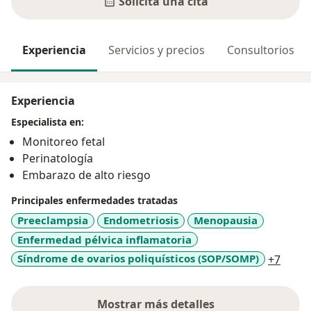
Solicita una cita
Experiencia
Servicios y precios
Consultorios
Experiencia
Especialista en:
Monitoreo fetal
Perinatología
Embarazo de alto riesgo
Principales enfermedades tratadas
Preeclampsia
Endometriosis
Menopausia
Enfermedad pélvica inflamatoria
a11y_
Síndrome de ovarios poliquísticos (SOP/SOMP)
+7
Mostrar más detalles