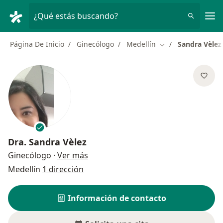
Men
¿Qué estás buscando?
Página De Inicio
Ginecólogo
Medellín
Sandra Vèlez
Cambiar de ciudad
Dra.
Sandra Vèlez
sobre las especializaciones
Ginecólogo
·
Ver más
Medellín
1 dirección
Información de contacto