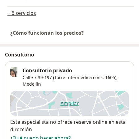
+ 6 servicios
¿Cómo funcionan los precios?
Consultorio
Consultorio privado
Calle 7 39-197 (Torre Intermédica cons. 1605),
Medellín
Ampliar
se abre en una nueva pestañ
Disponibilidad
Este especialista no ofrece reserva online en esta
dirección
¿Qué puedo hacer ahora?