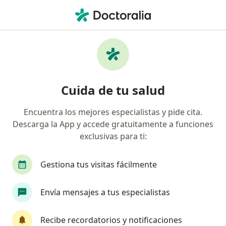
Men
Recidiva De Tratamientos De Ortodoncia • Cali, Valle del Cauca
Filtros
• 1
Seguro
Mapa
Especialistas en Recidiva de tratamientos
Cuida de tu salud
de Ortodoncia en Cali
Encuentra los mejores especialistas y pide cita.
Descarga la App y accede gratuitamente a funciones
¿Qué especialidad estás buscando?
exclusivas para ti:
Odontólogo
Ortodoncista
Cirujano maxil
Gestiona tus visitas fácilmente
Envía mensajes a tus especialistas
Recibe recordatorios y notificaciones