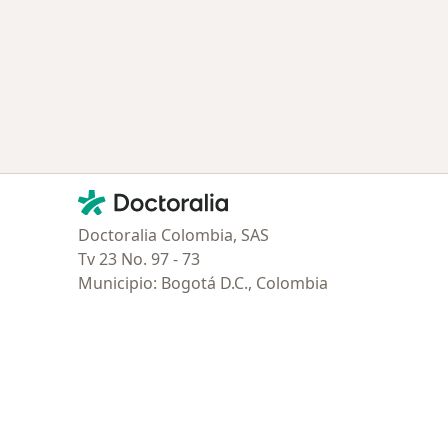
Contacto
Doctoralia - Página de inicio
Doctoralia Colombia, SAS
Tv 23 No. 97 - 73
Municipio: Bogotá D.C., Colombia