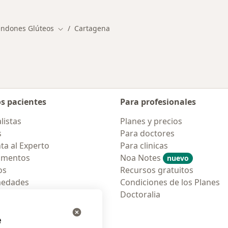
endones Glúteos
Cartagena
Cambiar de ciudad
os pacientes
Para profesionales
listas
Planes y precios
s
Para doctores
ta al Experto
Para clinicas
amentos
Noa Notes
nuevo
os
Recursos gratuitos
medades
Condiciones de los Planes
tas Frecuentes
Doctoralia
ión para móvil
e