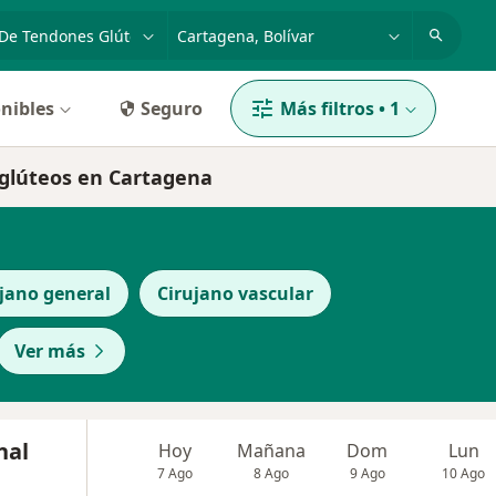
dad, enfermedad o nombre
p. ej. Bogotá
nibles
Seguro
Más filtros
•
1
 glúteos en Cartagena
jano general
Cirujano vascular
Ver más
nal
Hoy
Mañana
Dom
Lun
7 Ago
8 Ago
9 Ago
10 Ago