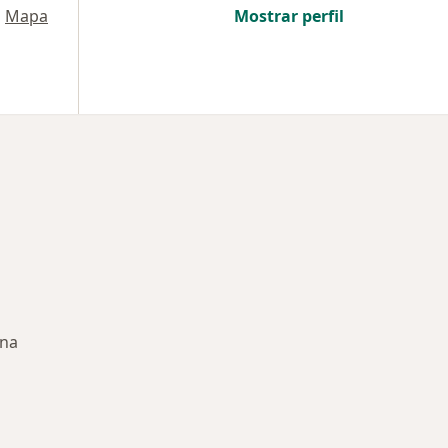
•
Mapa
Mostrar perfil
ena
rmedades en Cartagena