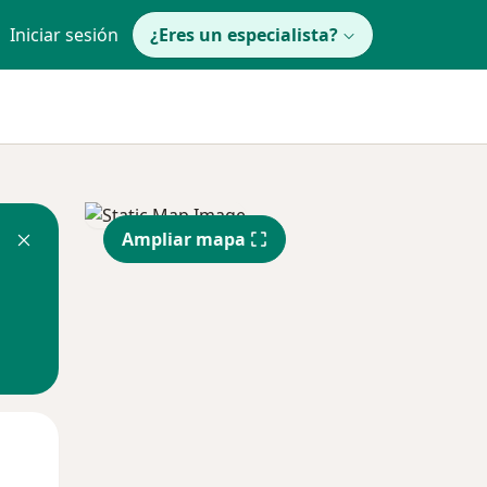
Iniciar sesión
¿Eres un especialista?
Ampliar mapa
Mar
Mié
Jue
11 Ago
12 Ago
13 Ago