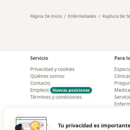
Página De Inicio
Enfermedades
Ruptura De T
Servicio
Para l
Privacidad y cookies
Especia
Quiénes somos
Clínica
Contacto
Pregun
Empleos
Medic
Nuevas posiciones
Términos y condiciones
Servici
Enfer
Pregun
Aplicac
Tu privacidad es important