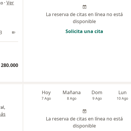
·
Ver
go
La reserva de citas en línea no está
disponible
Solicita una cita
3
En línea
 280.000
Hoy
Mañana
Dom
Lun
7 Ago
8 Ago
9 Ago
10 Ago
al,
más
La reserva de citas en línea no está
disponible