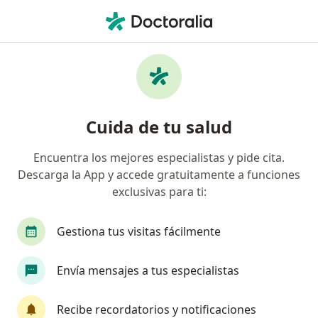
Men
Fractura De Fémur • Cartagena, Bolívar
Filtros
• 1
Seguro
Mapa
Especialistas en Fractura de fémur en
Cuida de tu salud
Cartagena
Encuentra los mejores especialistas y pide cita.
Descarga la App y accede gratuitamente a funciones
¿Qué especialidad estás buscando?
exclusivas para ti:
Ortopedista y Traumatólogo
Cirujano general
Gestiona tus visitas fácilmente
Envía mensajes a tus especialistas
Recibe recordatorios y notificaciones