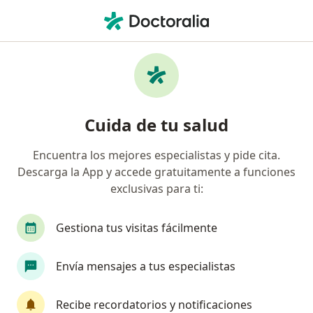
Men
Trastorno Bipolar • Bucaramanga, Santander
Filtros
• 1
Seguro
Mapa
Especialistas en Trastorno bipolar en
Cuida de tu salud
Bucaramanga
Encuentra los mejores especialistas y pide cita.
Descarga la App y accede gratuitamente a funciones
¿Qué especialidad estás buscando?
exclusivas para ti:
Psicólogo
Psiquiatra
Epidemiólogo
T
Gestiona tus visitas fácilmente
Envía mensajes a tus especialistas
Recibe recordatorios y notificaciones