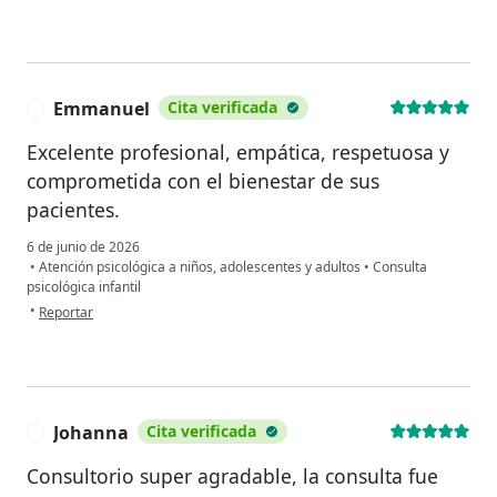
Emmanuel
Cita verificada
E
Excelente profesional, empática, respetuosa y
comprometida con el bienestar de sus
pacientes.
6 de junio de 2026
•
Atención psicológica a niños, adolescentes y adultos
•
Consulta
psicológica infantil
en opinión del usuario Emmanuel
•
Reportar
Johanna
Cita verificada
J
Consultorio super agradable, la consulta fue