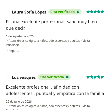
Laura Sofía López
Cita verificada
L
Es una excelente profesional, sabe muy bien
que decir.
1 de agosto de 2026
•
Atención psicológica a niños, adolescentes y adultos
•
Visita
Psicología
en opinión del usuario Laura Sofía López
•
Reportar
Luz vasquez
Cita verificada
L
Excelente profesional , afinidad con
adolescentes , puntual y empática con la familia
25 de julio de 2026
•
Atención psicológica a niños, adolescentes y adultos
•
Visita