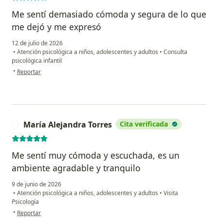
Me sentí demasiado cómoda y segura de lo que
me dejó y me expresó
12 de julio de 2026
•
Atención psicológica a niños, adolescentes y adultos
•
Consulta
psicológica infantil
en opinión del usuario Juanita Gonzalez Trujillo
•
Reportar
María Alejandra Torres
Cita verificada
M
Me sentí muy cómoda y escuchada, es un
ambiente agradable y tranquilo
9 de junio de 2026
•
Atención psicológica a niños, adolescentes y adultos
•
Visita
Psicología
en opinión del usuario María Alejandra Torres
•
Reportar