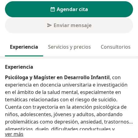
Agendar cita
Enviar mensaje
Experiencia
Servicios y precios
Consultorios
Experiencia
Psicóloga y Magíster en Desarrollo Infantil
, con
experiencia en docencia universitaria e investigación
en el ámbito de la salud mental, especialmente en
temáticas relacionadas con el riesgo de suicidio.
Cuenta con trayectoria en la atención psicológica de
niños, adolescentes, jóvenes y adultos, abordando
problemáticas como depresión, ansiedad, trastornos
alimenticios, duelo, dificultades conductuales y
Acerca de mí
ver más
emocionales.