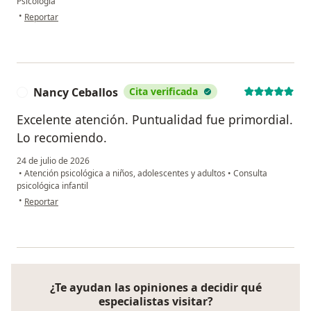
Psicología
en opinión del usuario Luz vasquez
•
Reportar
Nancy Ceballos
Cita verificada
N
Excelente atención. Puntualidad fue primordial.
Lo recomiendo.
24 de julio de 2026
•
Atención psicológica a niños, adolescentes y adultos
•
Consulta
psicológica infantil
en opinión del usuario Nancy Ceballos
•
Reportar
¿Te ayudan las opiniones a decidir qué
especialistas visitar?