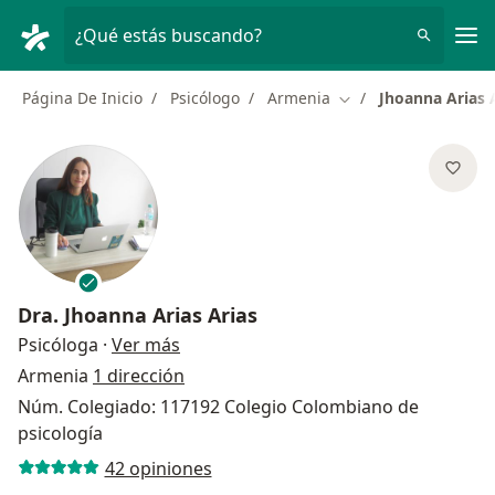
Men
¿Qué estás buscando?
Página De Inicio
Psicólogo
Armenia
Jhoanna Arias 
Cambiar de ciudad
Dra.
Jhoanna Arias Arias
sobre las especializaciones
Psicóloga
·
Ver más
Armenia
1 dirección
Núm. Colegiado: 117192 Colegio Colombiano de
psicología
42 opiniones