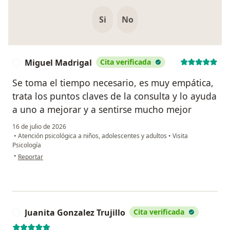
Si
No
Miguel Madrigal
Cita verificada
M
Se toma el tiempo necesario, es muy empática,
trata los puntos claves de la consulta y lo ayuda
a uno a mejorar y a sentirse mucho mejor
16 de julio de 2026
•
Atención psicológica a niños, adolescentes y adultos
•
Visita
Psicología
en opinión del usuario Miguel Madrigal
•
Reportar
Juanita Gonzalez Trujillo
Cita verificada
J