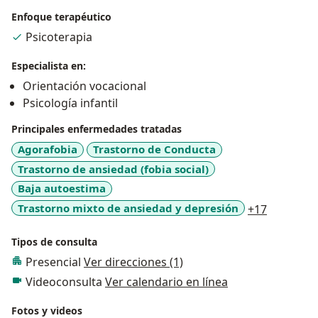
Brinda además acompañamiento en procesos de
Enfoque terapéutico
crecimiento personal, toma de decisiones, manejo del
Psicoterapia
estrés y otras dificultades emocionales que no
necesariamente implican un problemas mentales.
Especialista en:
Ofrece asesoría y orientación a padres en temas de
Orientación vocacional
crianza y desarrollo infantil.
Psicología infantil
Principales enfermedades tratadas
Agorafobia
Trastorno de Conducta
Trastorno de ansiedad (fobia social)
Baja autoestima
a11y_sr_
Trastorno mixto de ansiedad y depresión
+17
Tipos de consulta
Presencial
Ver direcciones (1)
Videoconsulta
Ver calendario en línea
Fotos y videos