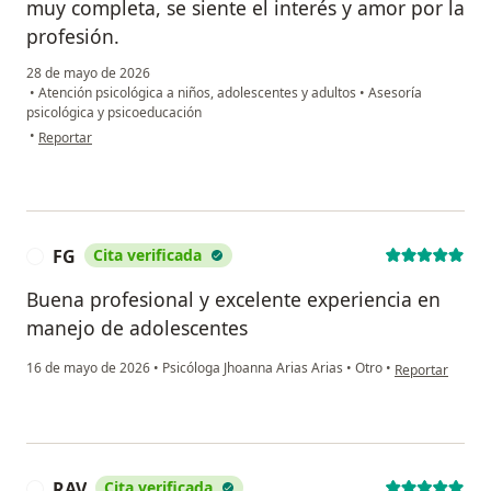
muy completa, se siente el interés y amor por la
profesión.
28 de mayo de 2026
•
Atención psicológica a niños, adolescentes y adultos
•
Asesoría
psicológica y psicoeducación
en opinión del usuario Johanna
•
Reportar
FG
Cita verificada
F
Buena profesional y excelente experiencia en
manejo de adolescentes
en opinión del 
16 de mayo de 2026
•
Psicóloga Jhoanna Arias Arias
•
Otro
•
Reportar
RAV
Cita verificada
R