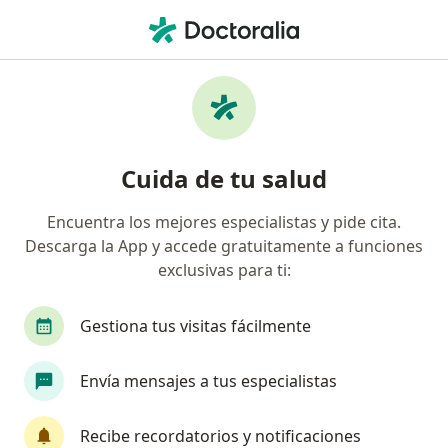
Men
Trastorno Obsesivo Compulsivo Toc • Chía, Cundinamarca
Filtros
• 1
Seguro
Mapa
Especialistas en Trastorno obsesivo
Cuida de tu salud
compulsivo (TOC) en Chía
Encuentra los mejores especialistas y pide cita.
Descarga la App y accede gratuitamente a funciones
¿Qué especialidad estás buscando?
exclusivas para ti:
Psicólogo
Psiquiatra
Gestiona tus visitas fácilmente
Envía mensajes a tus especialistas
Recibe recordatorios y notificaciones