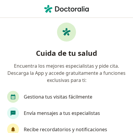
Men
Trastorno De Conducta • Chía, Cundinamarca
Filtros
• 1
Seguro
Mapa
Especialistas en Trastorno de Conducta en
Cuida de tu salud
Chía
Encuentra los mejores especialistas y pide cita.
Descarga la App y accede gratuitamente a funciones
¿Qué especialidad estás buscando?
exclusivas para ti:
Psicólogo
Psiquiatra
Gestiona tus visitas fácilmente
Envía mensajes a tus especialistas
Recibe recordatorios y notificaciones