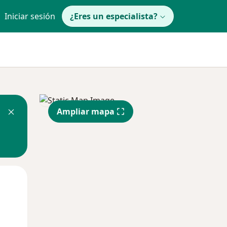
Iniciar sesión
¿Eres un especialista?
Ampliar mapa
Jue
Vie
Sáb
13 Ago
14 Ago
15 Ago