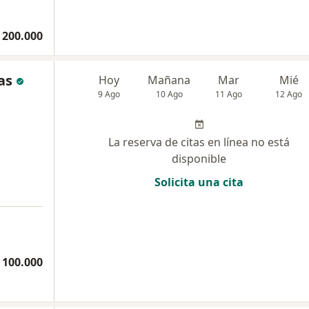
 200.000
as
Hoy
Mañana
Mar
Mié
9 Ago
10 Ago
11 Ago
12 Ago
La reserva de citas en línea no está
disponible
Solicita una cita
 100.000