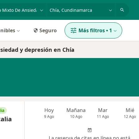
dad, enfermedad o nombre
p. ej. Bogotá
nibles
Seguro
Más filtros
•
1
nsiedad y depresión en Chía
Hoy
Mañana
Mar
Mié
ia
9 Ago
10 Ago
11 Ago
12 Ago
alia
La reserva de citas en línea no está