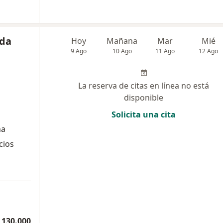
nda
Hoy
Mañana
Mar
Mié
9 Ago
10 Ago
11 Ago
12 Ago
La reserva de citas en línea no está
disponible
Solicita una cita
na
cios
 130.000