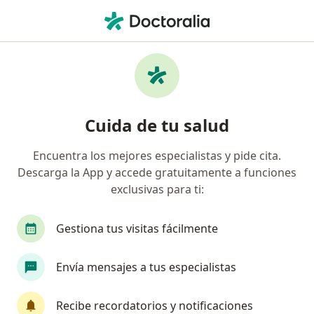
Men
Trastorno Por Consumo De Tabaco • Bogotá, Cundinamarca
Filtros
• 1
Seguro
Mapa
Especialistas en Trastorno por consumo de
Cuida de tu salud
tabaco en Bogotá
Encuentra los mejores especialistas y pide cita.
Descarga la App y accede gratuitamente a funciones
¿Qué especialidad estás buscando?
exclusivas para ti:
Psicólogo
Neuropsicólogo
Sexólogo
Gestiona tus visitas fácilmente
Envía mensajes a tus especialistas
Recibe recordatorios y notificaciones