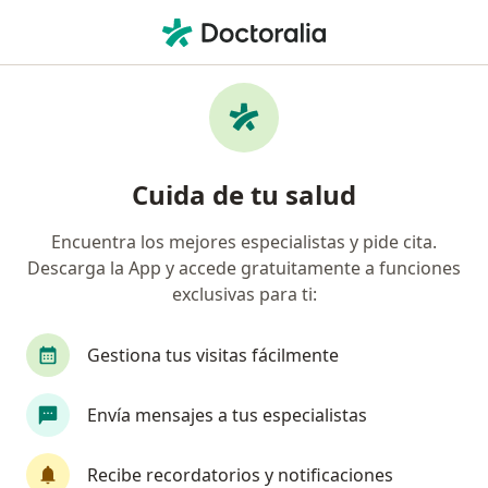
Men
Trastornos Del Sueño • Palmira, Valle del Cauca
Filtros
• 1
Seguro
Mapa
Especialistas en Trastornos del sueño en
Cuida de tu salud
Palmira
Encuentra los mejores especialistas y pide cita.
Descarga la App y accede gratuitamente a funciones
¿Qué especialidad estás buscando?
exclusivas para ti:
Psicólogo
Gestiona tus visitas fácilmente
Envía mensajes a tus especialistas
Recibe recordatorios y notificaciones