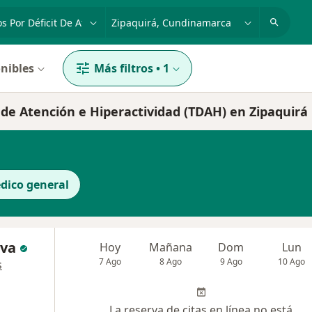
dad, enfermedad o nombre
p. ej. Bogotá
nibles
Más filtros
•
1
t de Atención e Hiperactividad (TDAH) en Zipaquirá
dico general
lva
Hoy
Mañana
Dom
Lun
7 Ago
8 Ago
9 Ago
10 Ago
s
La reserva de citas en línea no está