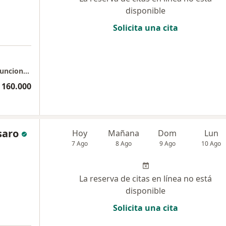
disponible
Solicita una cita
Zipaquirá - Consulta Domiciliaria Medicina Funcional Biorreguladora
 160.000
saro
Hoy
Mañana
Dom
Lun
7 Ago
8 Ago
9 Ago
10 Ago
La reserva de citas en línea no está
disponible
Solicita una cita