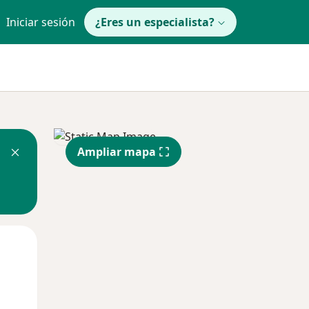
Iniciar sesión
¿Eres un especialista?
Ampliar mapa
Mar
Mié
Jue
11 Ago
12 Ago
13 Ago