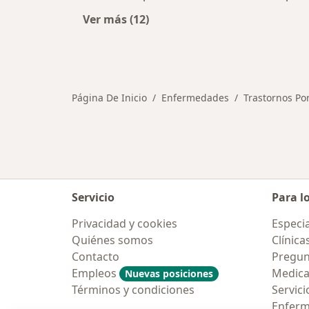
Ver más (12)
Más en esta categoría: Ciudades ce
Página De Inicio
Enfermedades
Trastornos Por
Servicio
Para l
Privacidad y cookies
Especia
Quiénes somos
Clínica
Contacto
Pregun
Empleos
Medic
Nuevas posiciones
Términos y condiciones
Servici
Enfer