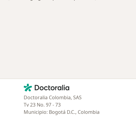
ría: Otras enfermedades en Zipaquirá
ar de ciudad
Contacto
Doctoralia - Página de inicio
Doctoralia Colombia, SAS
Tv 23 No. 97 - 73
Municipio: Bogotá D.C., Colombia