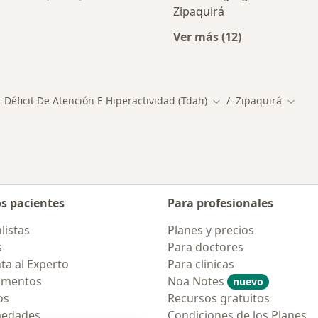
Zipaquirá
rcanas a Zipaquirá
Ver más (12)
Más en esta catego
 Déficit De Atención E Hiperactividad (Tdah)
Zipaquirá
Cambiar de ciudad
Cambi
os pacientes
Para profesionales
listas
Planes y precios
s
Para doctores
ta al Experto
Para clinicas
amentos
Noa Notes
nuevo
os
Recursos gratuitos
medades
Condiciones de los Planes