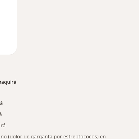
paquirá
rá
á
irá
ano (dolor de garganta por estreptococos) en