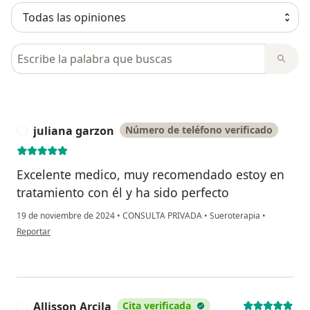
Busca en opiniones
juliana garzon
Número de teléfono verificado
J
Excelente medico, muy recomendado estoy en
tratamiento con él y ha sido perfecto
19 de noviembre de 2024
•
CONSULTA PRIVADA
•
Sueroterapia
•
en opinión del usuario juliana garzon
Reportar
Allisson Arcila
Cita verificada
A