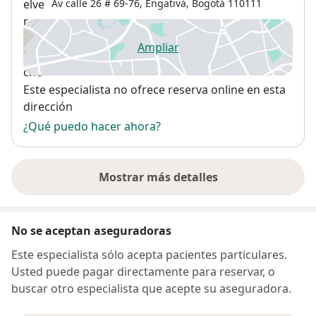
Av calle 26 # 69-76,
Engativá
,
Bogotá
110111
Ampliar
se abre en una nueva pestañ
Disponibilidad
Este especialista no ofrece reserva online en esta
dirección
¿Qué puedo hacer ahora?
Mostrar más detalles
sobre la dirección
No se aceptan aseguradoras
Este especialista sólo acepta pacientes particulares.
Usted puede pagar directamente para reservar, o
buscar otro especialista que acepte su aseguradora.