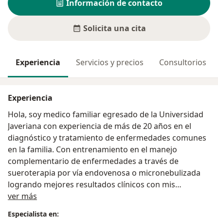
Información de contacto
Solicita una cita
Experiencia
Servicios y precios
Consultorios
Experiencia
Hola, soy medico familiar egresado de la Universidad
Javeriana con experiencia de más de 20 años en el
diagnóstico y tratamiento de enfermedades comunes
en la familia. Con entrenamiento en el manejo
complementario de enfermedades a través de
sueroterapia por vía endovenosa o micronebulizada
logrando mejores resultados clínicos con mis
Acerca de mí
pacientes. En mi consulta realizo una evaluación
ver más
integral del estado nutricional y toxicológico del
Especialista en: