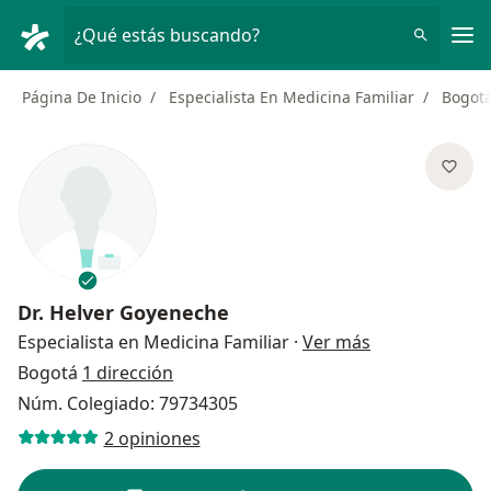
Men
¿Qué estás buscando?
Página De Inicio
Especialista En Medicina Familiar
Bogot
Dr.
Helver Goyeneche
sobre las espe
Especialista en Medicina Familiar
·
Ver más
Bogotá
1 dirección
Núm. Colegiado: 79734305
2 opiniones