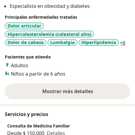
paciente con OligoCheck que es una herramienta
Especialista en obesidad y diabetes
avanzada, contribuyendo a una mejor comprensión y
manejo de su salud.
Principales enfermedades tratadas
Dolor articular
Hipercolesterolemia (colesterol alto)
a11
Dolor de cabeza
Lumbalgia
Hiperlipidemia
+6
Pacientes que atiendo
Adultos
Niños a partir de 6 años
Mostrar más detalles
sobre la experiencia
Servicios y precios
Consulta de Medicina Familiar
Desde $ 150.000
Detalles