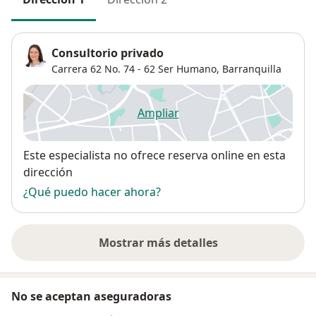
Consultorio privado
Carrera 62 No. 74 - 62 Ser Humano,
Barranquilla
Ampliar
se abre en una nueva pestañ
Disponibilidad
Este especialista no ofrece reserva online en esta
dirección
¿Qué puedo hacer ahora?
Mostrar más detalles
sobre la dirección
No se aceptan aseguradoras