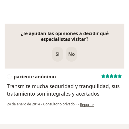
¿Te ayudan las opiniones a decidir qué
especialistas visitar?
Si
No
paciente anónimo
P
Transmite mucha seguridad y tranquilidad, sus
tratamiento son integrales y acertados
en opinión del usuario pacien
24 de enero de 2014
•
Consultorio privado
•
•
Reportar