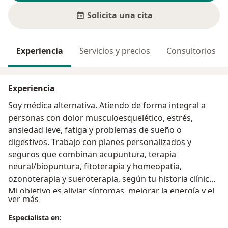
Solicita una cita
Experiencia
Servicios y precios
Consultorios
Experiencia
Soy médica alternativa. Atiendo de forma integral a
personas con dolor musculoesquelético, estrés,
ansiedad leve, fatiga y problemas de sueño o
digestivos. Trabajo con planes personalizados y
seguros que combinan acupuntura, terapia
neural/biopuntura, fitoterapia y homeopatía,
ozonoterapia y sueroterapia, según tu historia clínica.
Mi objetivo es aliviar síntomas, mejorar la energía y el
Acerca de mí
ver más
descanso, y acompañarte con pautas simples de
hábitos para una mejor calidad de vida
Especialista en: