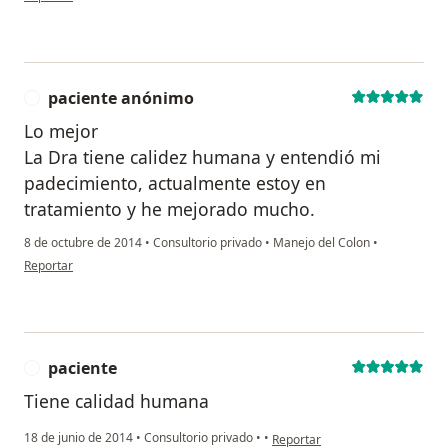
paciente anónimo
P
Lo mejor
La Dra tiene calidez humana y entendió mi
padecimiento, actualmente estoy en
tratamiento y he mejorado mucho.
8 de octubre de 2014
•
Consultorio privado
•
Manejo del Colon
•
en opinión del usuario paciente anónimo
Reportar
paciente
P
Tiene calidad humana
en opinión del usuario paciente
18 de junio de 2014
•
Consultorio privado
•
•
Reportar