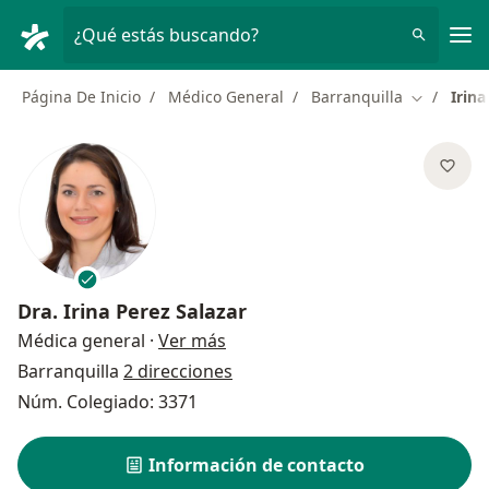
Men
¿Qué estás buscando?
Página De Inicio
Médico General
Barranquilla
Irina
Cambiar d
Dra.
Irina Perez Salazar
sobre las especializaciones
Médica general
·
Ver más
Barranquilla
2 direcciones
Núm. Colegiado: 3371
Información de contacto