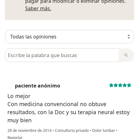
pagar para modificar o eliminar opiniones.
Más información sobre opiniones
Saber más.
Busca en opiniones
paciente anónimo
P
Lo mejor
Con medicina convencional no obtuve
resultados, con la Doc y su terapia neural estoy
muy bien
28 de noviembre de 2014
•
Consultorio privado
•
Dolor lumbar
•
en opinión del usuario paciente anónimo
Reportar