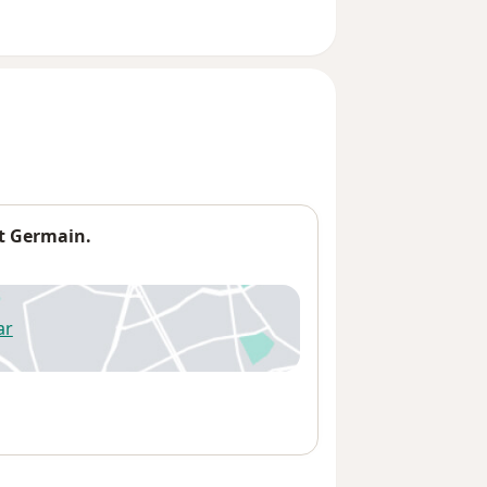
t Germain.
ar
 abre en una nueva pestaña