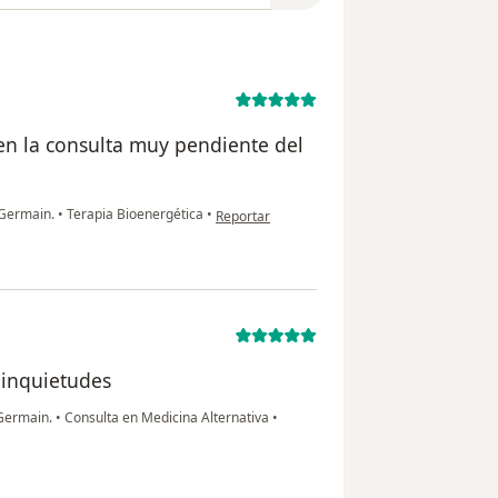
en la consulta muy pendiente del
en opinión del usuario Antonio Castaño
 Germain.
•
Terapia Bioenergética
•
Reportar
 inquietudes
 Germain.
•
Consulta en Medicina Alternativa
•