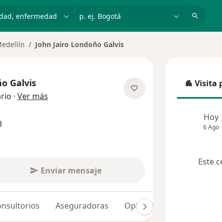
dad, enfermedad o nombre
p. ej. Bogotá
edellín
John Jairo Londoño Galvis
ño Galvis
Visita 
Visita p
sobre las especializaciones
rio
·
Ver más
Hoy
3
6 Ago
Este c
Enviar mensaje
nsultorios
Aseguradoras
Opiniones (34)
Dudas 