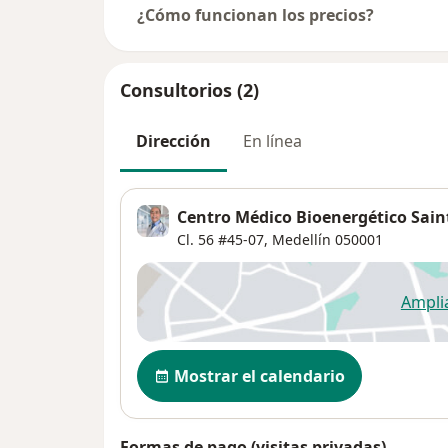
¿Cómo funcionan los precios?
Consultorios (2)
Dirección
En línea
Centro Médico Bioenergético Sain
Cl. 56 #45-07,
Medellín
050001
Ampli
se
Disponibilidad
Mostrar el calendario
Formas de pago (visitas privadas)