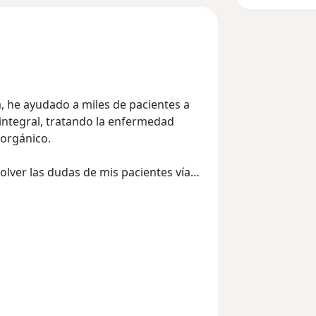
, he ayudado a miles de pacientes a
integral, tratando la enfermedad
 orgánico.
lver las dudas de mis pacientes vía
para ayudarlos en su proceso de
ntioquia, con estudios en terapia
tualizo constantemente sobre los
e diversos simposios, seminarios y