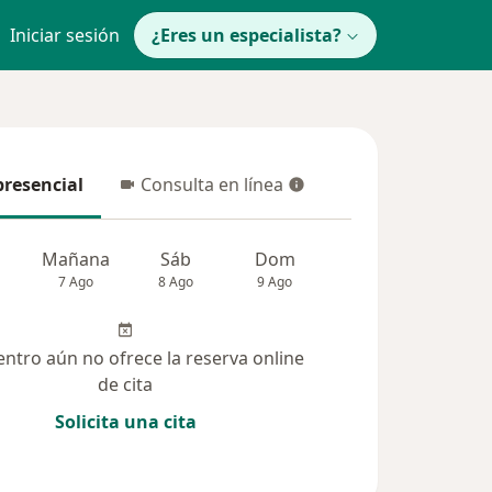
Iniciar sesión
¿Eres un especialista?
presencial
Consulta en línea
resencial
Consulta en línea
Mañana
Sáb
Dom
Lun
Mar
7 Ago
8 Ago
9 Ago
10 Ago
11 Ag
entro aún no ofrece la reserva online
de cita
Solicita una cita
solucionadas (109)