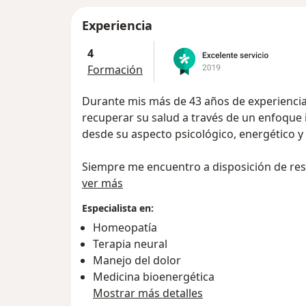
Experiencia
4
Formación
Durante mis más de 43 años de experiencia
recuperar su salud a través de un enfoque 
desde su aspecto psicológico, energético y
Siempre me encuentro a disposición de reso
Acerca de mí
WhatsApp y de ofrecerles una mano amiga 
ver más
sanación.
Especialista en:
Homeopatía
Soy Médico Cirujano de la Universidad de A
Terapia neural
neural, bioenergética y sexología, y me ac
Manejo del dolor
avances de la medicina moderna a través d
Medicina bioenergética
congresos.
Mostrar más detalles