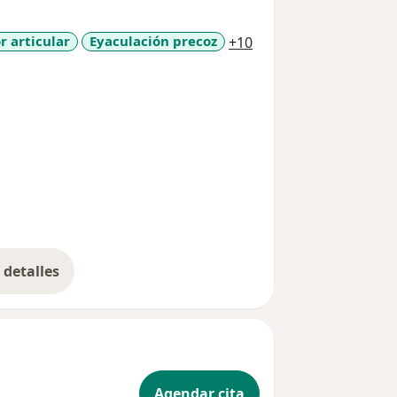
a11y_sr_more_diseas
r articular
Eyaculación precoz
+10
detalles
bre la experiencia
Agendar cita