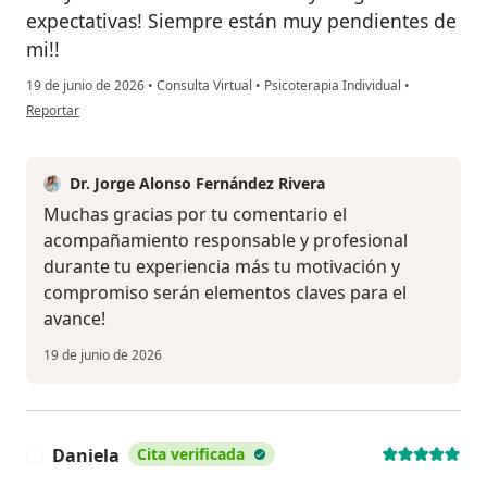
expectativas! Siempre están muy pendientes de
mi!!
19 de junio de 2026
•
Consulta Virtual
•
Psicoterapia Individual
•
en opinión del usuario Jessica Mejía
Reportar
Dr. Jorge Alonso Fernández Rivera
Muchas gracias por tu comentario el
acompañamiento responsable y profesional
durante tu experiencia más tu motivación y
compromiso serán elementos claves para el
avance!
19 de junio de 2026
Daniela
Cita verificada
D