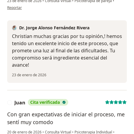
23 de enero de 2026
•
Consulta Virtual
•
Psicoterapia de pareja
•
en opinión del usuario Christian
Reportar
Dr. Jorge Alonso Fernández Rivera
Christian muchas gracias por tu opinión,! hemos
tenido un excelente inicio de este proceso, que
promete una luz al final de las dificultades. Tu
compromiso será ingrediente esencial del
avance!
23 de enero de 2026
Juan
Cita verificada
J
Con gran expectativas de iniciar el proceso, me
sentí muy comodo
20 de enero de 2026
•
Consulta Virtual
•
Psicoterapia Individual
•