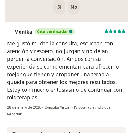
Si
No
Mónika
Cita verificada
M
Me gustó mucho la consulta, escuchan con
atención y respeto, no juzgan y no dejan
perder la conversación. Ambos con su
experiencia se complementan para ofrecer lo
mejor que tienen y proponer una terapia
guiada para obtener los mejores resultados.
Estoy con mucho entusiasmo de continuar con
mis terapias
28 de enero de 2026
•
Consulta Virtual
•
Psicoterapia Individual
•
en opinión del usuario Mónika
Reportar