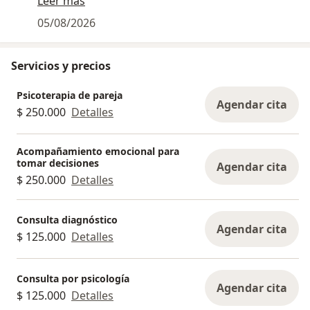
necesidades, objetivos y características de cada
Leer más
persona, pareja o familia.
05/08/2026
Mi propósito es ayudar a que quienes consultan
Servicios y precios
logren cambios significativos en el menor tiempo
razonablemente posible, mediante
Psicoterapia de pareja
intervenciones focalizadas, acuerdos claros y un
Agendar cita
$ 250.000
Detalles
seguimiento cercano de los avances. La duración
del proceso depende de la situación particular y
de los objetivos definidos conjuntamente.
Acompañamiento emocional para
tomar decisiones
Agendar cita
$ 250.000
Detalles
Para pacientes internacionales, los pagos pueden
realizarse de forma segura a través de PayPal. En
Colombia también están disponibles Nequi y
Consulta diagnóstico
Agendar cita
Davivienda.
$ 125.000
Detalles
Consulta por psicología
Agendar cita
$ 125.000
Detalles