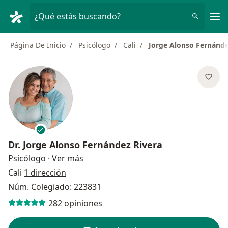
Men
¿Qué estás buscando?
Página De Inicio
Psicólogo
Cali
Jorge Alonso Fernánde
Dr.
Jorge Alonso Fernández Rivera
sobre las especializaciones
Psicólogo
·
Ver más
Cali
1 dirección
Núm. Colegiado: 223831
282 opiniones