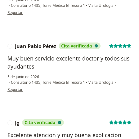
•
Consultorio 1435, Torre Médica El Tesoro 1
•
Visita Urología
•
en opinión del usuario Mario
Reportar
Juan Pablo Pérez
Cita verificada
J
Muy buen servicio excelente doctor y todos sus
ayudantes
5 de junio de 2026
•
Consultorio 1435, Torre Médica El Tesoro 1
•
Visita Urología
•
en opinión del usuario Juan Pablo Pérez
Reportar
Jg
Cita verificada
J
Excelente atencion y muy buena explicacion