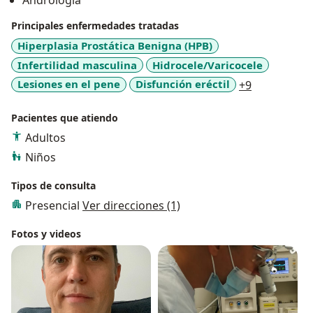
Andrología
Principales enfermedades tratadas
Hiperplasia Prostática Benigna (HPB)
Infertilidad masculina
Hidrocele/Varicocele
a11y_sr_mo
Lesiones en el pene
Disfunción eréctil
+9
Pacientes que atiendo
Adultos
Niños
Tipos de consulta
Presencial
Ver direcciones (1)
Fotos y videos