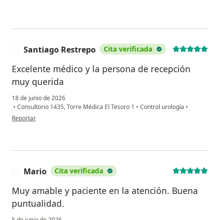
Santiago Restrepo
Cita verificada
S
Excelente médico y la persona de recepción
muy querida
18 de junio de 2026
•
Consultorio 1435, Torre Médica El Tesoro 1
•
Control urología
•
en opinión del usuario Santiago Restrepo
Reportar
Mario
Cita verificada
M
Muy amable y paciente en la atención. Buena
puntualidad.
5 de junio de 2026