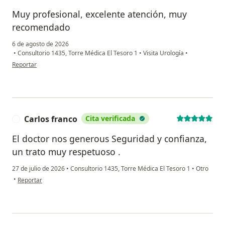
Muy profesional, excelente atención, muy
recomendado
6 de agosto de 2026
•
Consultorio 1435, Torre Médica El Tesoro 1
•
Visita Urología
•
en opinión del usuario DAVS
Reportar
Carlos franco
Cita verificada
C
El doctor nos generous Seguridad y confianza,
un trato muy respetuoso .
27 de julio de 2026
•
Consultorio 1435, Torre Médica El Tesoro 1
•
Otro
en opinión del usuario Carlos franco
•
Reportar