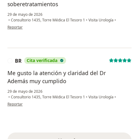
soberetratamientos
29 de mayo de 2026
•
Consultorio 1435, Torre Médica El Tesoro 1
•
Visita Urología
•
en opinión del usuario Jg
Reportar
BR
Cita verificada
B
Me gusto la atención y claridad del Dr
Además muy cumplido
29 de mayo de 2026
•
Consultorio 1435, Torre Médica El Tesoro 1
•
Visita Urología
•
en opinión del usuario BR
Reportar