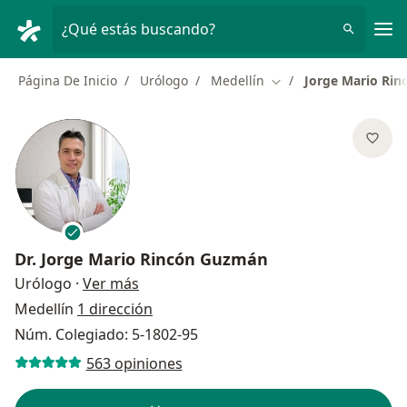
Men
¿Qué estás buscando?
Página De Inicio
Urólogo
Medellín
Jorge Mario Ri
Cambiar de ciudad
Dr.
Jorge Mario Rincón Guzmán
sobre las especializaciones
Urólogo
·
Ver más
Medellín
1 dirección
Núm. Colegiado: 5-1802-95
563 opiniones