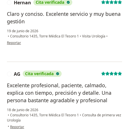
Hernan
Cita verificada
H
Claro y conciso. Excelente servicio y muy buena
gestión
19 de junio de 2026
•
Consultorio 1435, Torre Médica El Tesoro 1
•
Visita Urología
•
en opinión del usuario Hernan
Reportar
AG
Cita verificada
A
Excelente profesional, paciente, calmado,
explica con tiempo, precisión y detalle. Una
persona bastante agradable y profesional
18 de junio de 2026
•
Consultorio 1435, Torre Médica El Tesoro 1
•
Consulta de primera vez
Urología
en opinión del usuario AG
•
Reportar