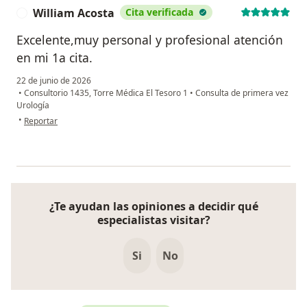
William Acosta
Cita verificada
W
Excelente,muy personal y profesional atención
en mi 1a cita.
22 de junio de 2026
•
Consultorio 1435, Torre Médica El Tesoro 1
•
Consulta de primera vez
Urología
en opinión del usuario William Acosta
•
Reportar
¿Te ayudan las opiniones a decidir qué
especialistas visitar?
Si
No