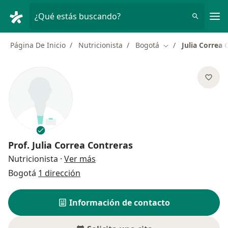
Men
¿Qué estás buscando?
Página De Inicio
Nutricionista
Bogotá
Julia Correa 
Cambiar de ciudad
Prof.
Julia Correa Contreras
sobre las especializaciones
Nutricionista
·
Ver más
Bogotá
1 dirección
Información de contacto