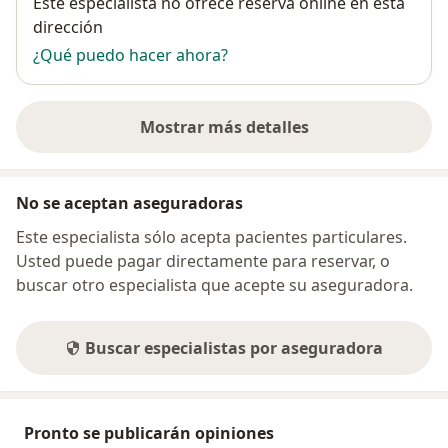
Disponibilidad
Este especialista no ofrece reserva online en esta
dirección
¿Qué puedo hacer ahora?
Mostrar más detalles
sobre la dirección
No se aceptan aseguradoras
Este especialista sólo acepta pacientes particulares.
Usted puede pagar directamente para reservar, o
buscar otro especialista que acepte su aseguradora.
Buscar especialistas por aseguradora
Pronto se publicarán opiniones