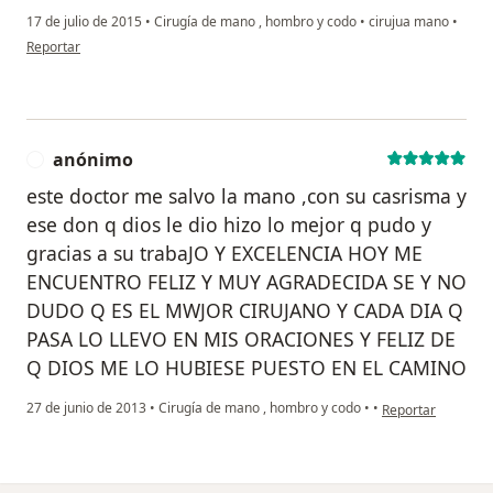
17 de julio de 2015
•
Cirugía de mano , hombro y codo
•
cirujua mano
•
en opinión del usuario paciente anónimo
Reportar
anónimo
A
este doctor me salvo la mano ,con su casrisma y
ese don q dios le dio hizo lo mejor q pudo y
gracias a su trabaJO Y EXCELENCIA HOY ME
ENCUENTRO FELIZ Y MUY AGRADECIDA SE Y NO
DUDO Q ES EL MWJOR CIRUJANO Y CADA DIA Q
PASA LO LLEVO EN MIS ORACIONES Y FELIZ DE
Q DIOS ME LO HUBIESE PUESTO EN EL CAMINO
en opinión del us
27 de junio de 2013
•
Cirugía de mano , hombro y codo
•
•
Reportar