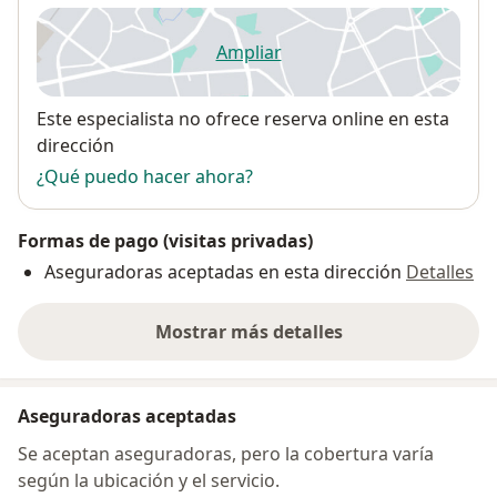
Ampliar
se abre en una nueva pestañ
Disponibilidad
Este especialista no ofrece reserva online en esta
dirección
¿Qué puedo hacer ahora?
Formas de pago (visitas privadas)
Aseguradoras aceptadas en esta dirección
Detalles
Mostrar más detalles
sobre la dirección
Aseguradoras aceptadas
Se aceptan aseguradoras, pero la cobertura varía
según la ubicación y el servicio.