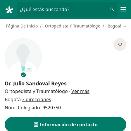
Men
¿Qué estás buscando?
Página De Inicio
Ortopedista Y Traumatólogo
Bogotá
Cam
Dr.
Julio Sandoval Reyes
sobre las especial
Ortopedista y Traumatólogo
·
Ver más
Bogotá
3 direcciones
Núm. Colegiado: 9520750
Información de contacto