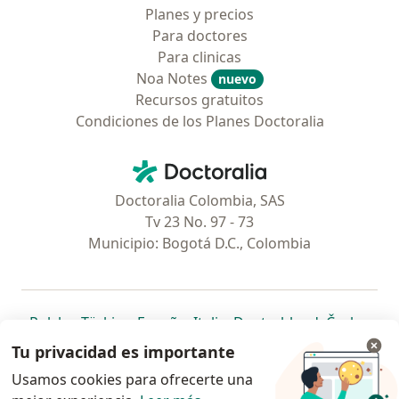
Planes y precios
Para doctores
Para clinicas
Noa Notes
nuevo
Recursos gratuitos
Condiciones de los Planes Doctoralia
Contacto
Doctoralia - Página de inicio
Doctoralia Colombia, SAS
Tv 23 No. 97 - 73
Municipio: Bogotá D.C., Colombia
se abre en una nueva pestaña
se abre en una nueva pestaña
se abre en una nueva pestaña
se abre en una nueva pes
se abre en 
se a
Polska
,
Türkiye
,
España
,
Italia
,
Deutschland
,
Česko
,
se abre en una nueva pestaña
se abre en una nueva pestaña
se abre en una nueva pestaña
se abre en una nueva p
se abre en 
se abr
Portugal
,
México
,
Chile
,
Brasil
,
Argentina
,
Perú
,
Tu privacidad es importante
se abre en una nueva pe
Colombia
Usamos cookies para ofrecerte una