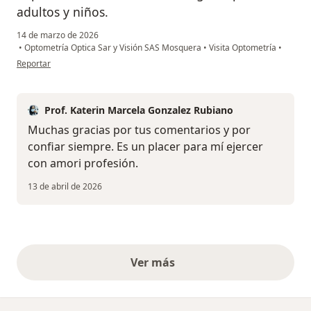
adultos y niños.
14 de marzo de 2026
•
Optometría Optica Sar y Visión SAS Mosquera
•
Visita Optometría
•
en opinión del usuario Laura Prieto
Reportar
Prof. Katerin Marcela Gonzalez Rubiano
Muchas gracias por tus comentarios y por
confiar siempre. Es un placer para mí ejercer
con amori profesión.
13 de abril de 2026
Ver más
opiniones anteriores