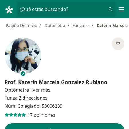
Men
¿Qué estás buscando?
Página De Inicio
Optómetra
Funza
Katerin Marcela
Cambiar de ciudad
Prof.
Katerin Marcela Gonzalez Rubiano
sobre las especializaciones
Optómetra
·
Ver más
Funza
2 direcciones
Núm. Colegiado: 53006289
17 opiniones