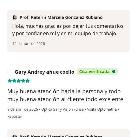
Prof. Katerin Marcela Gonzalez Rubiano
Hola, muchas gracias por dejar tus comentarios
y por confiar en mí y en mi equipo de trabajo.
14 de abril de 2026
Gary Andrey ahue coello
Cita verificada
G
Muy buena atención hacia la persona y todo
muy buena atención al cliente todo excelente
9 de abril de 2026
•
Optica Sar y Visión Funza
•
Visita Optometría
•
en opinión del usuario Gary Andrey ahue coello
Reportar
Prof. Katerin Marcela Gonzalez Rubiano