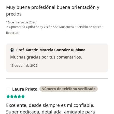
Muy buena profesiónal buena orientación y
precios
16 de marzo de 2026
•
Optometría Optica Sar y Visión SAS Mosquera
•
Servicio de óptica
•
en opinión del usuario Zully Dayana Mendez león
Reportar
Prof. Katerin Marcela Gonzalez Rubiano
Muchas gracias por tus comentarios.
13 de abril de 2026
Laura Prieto
Número de teléfono verificado
L
Excelente, desde siempre es mi confiable.
Super dedicada, detallada, amigable para