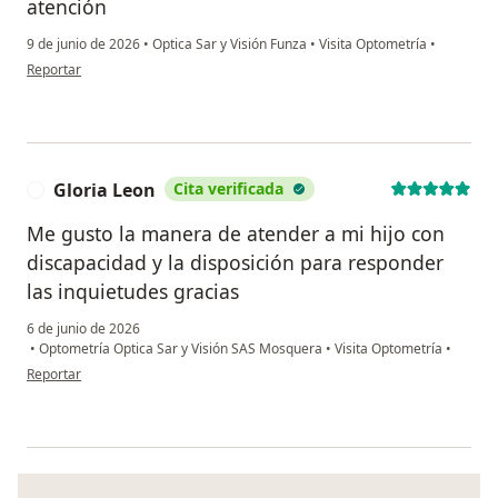
atención
9 de junio de 2026
•
Optica Sar y Visión Funza
•
Visita Optometría
•
en opinión del usuario Laura Giuliana Sanchez Martinez
Reportar
Gloria Leon
Cita verificada
G
Me gusto la manera de atender a mi hijo con
discapacidad y la disposición para responder
las inquietudes gracias
6 de junio de 2026
•
Optometría Optica Sar y Visión SAS Mosquera
•
Visita Optometría
•
en opinión del usuario Gloria Leon
Reportar