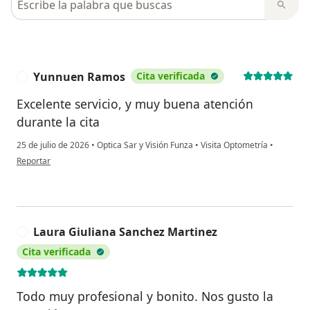
Yunnuen Ramos
Cita verificada
Y
Excelente servicio, y muy buena atención
durante la cita
25 de julio de 2026
•
Optica Sar y Visión Funza
•
Visita Optometría
•
en opinión del usuario Yunnuen Ramos
Reportar
Laura Giuliana Sanchez Martinez
L
Cita verificada
Todo muy profesional y bonito. Nos gusto la