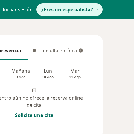
Iniciar sesión
¿Eres un especialista?
presencial
Consulta en línea
resencial
Consulta en línea
Mañana
Lun
Mar
Mié
Jue
9 Ago
10 Ago
11 Ago
12 Ago
13 Ag
entro aún no ofrece la reserva online
de cita
Solicita una cita