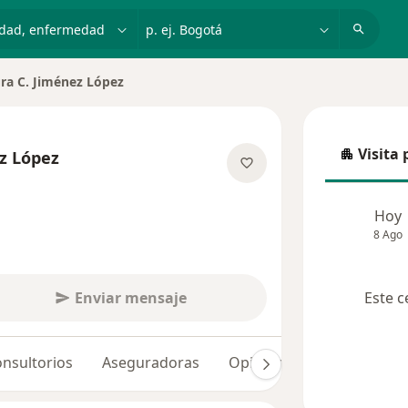
dad, enfermedad o nombre
p. ej. Bogotá
ra C. Jiménez López
 de ciudad
Visita 
z López
Visita p
las especializaciones
Hoy
8 Ago
Enviar mensaje
Este c
nsultorios
Aseguradoras
Opiniones (34)