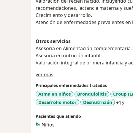
Valoración del recién nacido, incluyendo cuidados, signos de alarma,
recomendaciones, lactancia materna y sue
Crecimiento y desarrollo.
Atención de enfermedades prevalentes en la
Otros servicios
Asesoría en Alimentación complementaria.
Asesoría en nutrición infantil.
Valoración integral de primera infancia y a
Acerca de mí
ver más
Principales enfermedades tratadas
Asma en niños
Bronquiolitis
Croup (L
a11
Desarrollo motor
Desnutrición
+15
Pacientes que atiendo
Niños