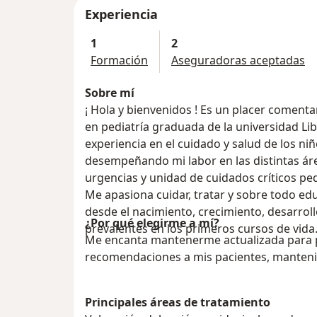
Experiencia
1
2
Formación
Aseguradoras aceptadas
Sobre mí
¡ Hola y bienvenidos ! Es un placer comenta
en pediatría graduada de la universidad Lib
experiencia en el cuidado y salud de los ni
desempeñando mi labor en las distintas área
urgencias y unidad de cuidados críticos ped
Me apasiona cuidar, tratar y sobre todo educar y resolver dudas sobre c
desde el nacimiento, crecimiento, desarrol
¿Por qué elegirme a mí?
prevalentes en los primeros cursos de vida
Me encanta mantenerme actualizada para p
recomendaciones a mis pacientes, manteni
Principales áreas de tratamiento