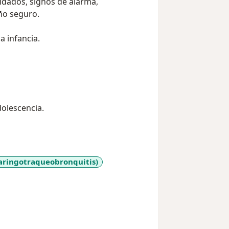
ño seguro.
 infancia.
dolescencia.
aringotraqueobronquitis)
y_sr_more_diseases