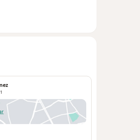
énez
1
ar
 abre en una nueva pestaña