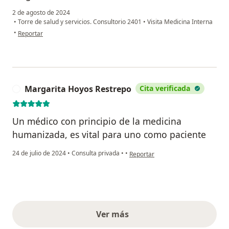
2 de agosto de 2024
•
Torre de salud y servicios. Consultorio 2401
•
Visita Medicina Interna
en opinión del usuario Wilman rojo
•
Reportar
Margarita Hoyos Restrepo
Cita verificada
M
Un médico con principio de la medicina
humanizada, es vital para uno como paciente
en opinión del usuario Margarita 
24 de julio de 2024
•
Consulta privada
•
•
Reportar
Ver más
opiniones anteriores