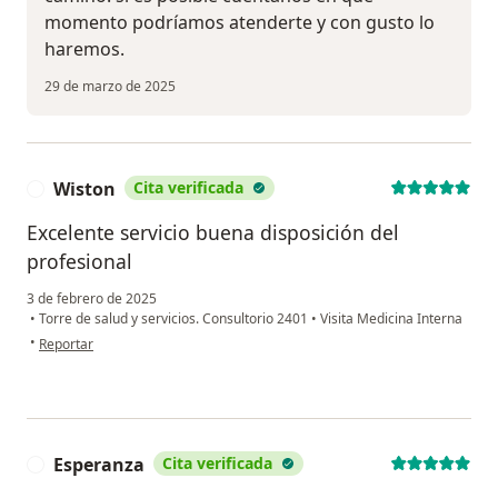
momento podríamos atenderte y con gusto lo
haremos.
29 de marzo de 2025
Wiston
Cita verificada
W
Excelente servicio buena disposición del
profesional
3 de febrero de 2025
•
Torre de salud y servicios. Consultorio 2401
•
Visita Medicina Interna
en opinión del usuario Wiston
•
Reportar
Esperanza
Cita verificada
E