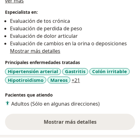
Acerca de mí
aun que la cura final es mejorar lacalidad de vida de
ver más
cada uno de mis pacientes .
Especialista en:
Evaluación de tos crónica
Evaluación de perdida de peso
Evaluación de dolor articular
Evaluación de cambios en la orina o deposiciones
Mostrar más detalles
Principales enfermedades tratadas
Hipertensión arterial
Gastritis
Colón irritable
a11y_sr_more_diseases
Hipotiroidismo
Mareos
+21
Pacientes que atiendo
Adultos (Sólo en algunas direcciones)
Mostrar más detalles
sobre la experiencia