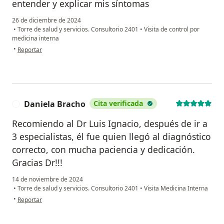
entender y explicar mis síntomas
26 de diciembre de 2024
•
Torre de salud y servicios. Consultorio 2401
•
Visita de control por
medicina interna
en opinión del usuario María Clara
•
Reportar
Daniela Bracho
Cita verificada
D
Recomiendo al Dr Luis Ignacio, después de ir a
3 especialistas, él fue quien llegó al diagnóstico
correcto, con mucha paciencia y dedicación.
Gracias Dr!!!
14 de noviembre de 2024
•
Torre de salud y servicios. Consultorio 2401
•
Visita Medicina Interna
en opinión del usuario Daniela Bracho
•
Reportar