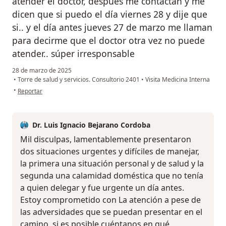
atender el doctor, después me contactan y me
dicen que si puedo el día viernes 28 y dije que
si.. y el día antes jueves 27 de marzo me llaman
para decirme que el doctor otra vez no puede
atender.. súper irresponsable
28 de marzo de 2025
•
Torre de salud y servicios. Consultorio 2401
•
Visita Medicina Interna
en opinión del usuario Jorge
•
Reportar
Dr. Luis Ignacio Bejarano Cordoba
Mil disculpas, lamentablemente presentaron
dos situaciones urgentes y difíciles de manejar,
la primera una situación personal y de salud y la
segunda una calamidad doméstica que no tenía
a quien delegar y fue urgente un día antes.
Estoy comprometido con La atención a pese de
las adversidades que se puedan presentar en el
camino. si es posible cuéntanos en qué