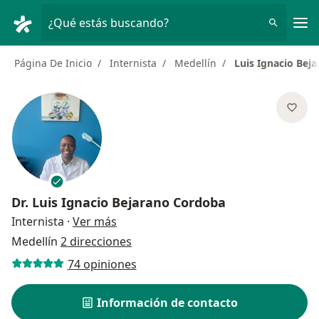
Men
¿Qué estás buscando?
Página De Inicio
Internista
Medellín
Luis Ignacio Bej
Dr.
Luis Ignacio Bejarano Cordoba
sobre las especializaciones
Internista
·
Ver más
Medellín
2 direcciones
74 opiniones
Información de contacto