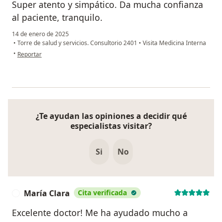
Super atento y simpático. Da mucha confianza
al paciente, tranquilo.
14 de enero de 2025
•
Torre de salud y servicios. Consultorio 2401
•
Visita Medicina Interna
en opinión del usuario Esperanza
•
Reportar
¿Te ayudan las opiniones a decidir qué
especialistas visitar?
Si
No
María Clara
Cita verificada
M
Excelente doctor! Me ha ayudado mucho a