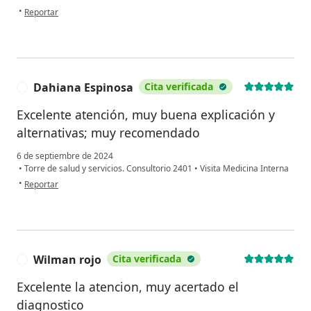
en opinión del usuario ELC
•
Reportar
Dahiana Espinosa
Cita verificada
D
Excelente atención, muy buena explicación y
alternativas; muy recomendado
6 de septiembre de 2024
•
Torre de salud y servicios. Consultorio 2401
•
Visita Medicina Interna
en opinión del usuario Dahiana Espinosa
•
Reportar
Wilman rojo
Cita verificada
W
Excelente la atencion, muy acertado el
diagnostico