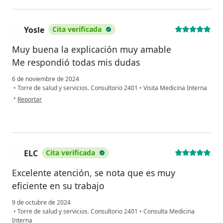
Yosle
Cita verificada
Y
Muy buena la explicación muy amable
Me respondió todas mis dudas
6 de noviembre de 2024
•
Torre de salud y servicios. Consultorio 2401
•
Visita Medicina Interna
en opinión del usuario Yosle
•
Reportar
ELC
Cita verificada
E
Excelente atención, se nota que es muy
eficiente en su trabajo
9 de octubre de 2024
•
Torre de salud y servicios. Consultorio 2401
•
Consulta Medicina
Interna