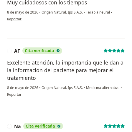
Muy cuidadosos con los tiempos
8 de mayo de 2026
•
Origen Natural. Ips S.A.S.
•
Terapia neural
•
en opinión del usuario Luz marina acosta
Reportar
AF
Cita verificada
A
Excelente atención, la importancia que le dan a
la información del paciente para mejorar el
tratamiento
8 de mayo de 2026
•
Origen Natural. Ips S.A.S.
•
Medicina alternativa
•
en opinión del usuario AF
Reportar
Na
Cita verificada
N