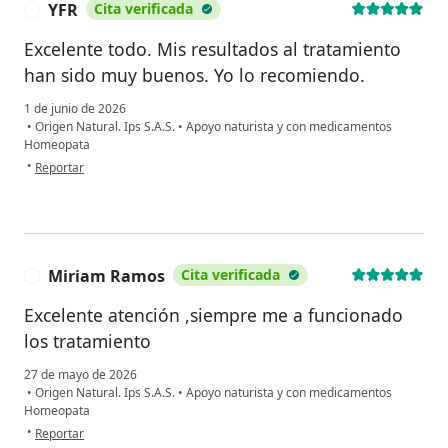
YFR
Cita verificada
Y
Excelente todo. Mis resultados al tratamiento
han sido muy buenos. Yo lo recomiendo.
1 de junio de 2026
•
Origen Natural. Ips S.A.S.
•
Apoyo naturista y con medicamentos
Homeopata
en opinión del usuario YFR
•
Reportar
Miriam Ramos
Cita verificada
M
Excelente atención ,siempre me a funcionado
los tratamiento
27 de mayo de 2026
•
Origen Natural. Ips S.A.S.
•
Apoyo naturista y con medicamentos
Homeopata
en opinión del usuario Miriam Ramos
•
Reportar