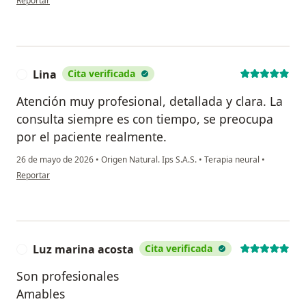
Reportar
Lina
Cita verificada
L
Atención muy profesional, detallada y clara. La
consulta siempre es con tiempo, se preocupa
por el paciente realmente.
26 de mayo de 2026
•
Origen Natural. Ips S.A.S.
•
Terapia neural
•
en opinión del usuario Lina
Reportar
Luz marina acosta
Cita verificada
L
Son profesionales
Amables