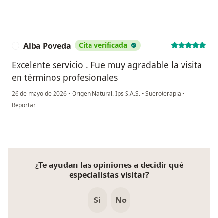
Alba Poveda
Cita verificada
A
Excelente servicio . Fue muy agradable la visita
en términos profesionales
26 de mayo de 2026
•
Origen Natural. Ips S.A.S.
•
Sueroterapia
•
en opinión del usuario Alba Poveda
Reportar
¿Te ayudan las opiniones a decidir qué
especialistas visitar?
Si
No