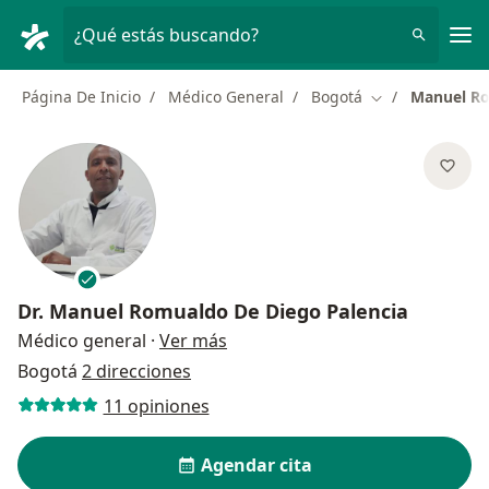
Men
¿Qué estás buscando?
Página De Inicio
Médico General
Bogotá
Manuel Ro
Cambiar de ciu
Dr.
Manuel Romualdo De Diego Palencia
sobre las especializaciones
Médico general
·
Ver más
Bogotá
2 direcciones
11 opiniones
Agendar cita