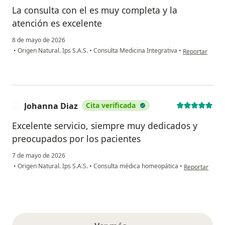
La consulta con el es muy completa y la
atención es excelente
8 de mayo de 2026
en opinión del
•
Origen Natural. Ips S.A.S.
•
Consulta Medicina Integrativa
•
Reportar
Johanna Diaz
Cita verificada
J
Excelente servicio, siempre muy dedicados y
preocupados por los pacientes
7 de mayo de 2026
en opinión del
•
Origen Natural. Ips S.A.S.
•
Consulta médica homeopática
•
Reportar