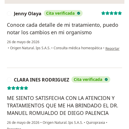
Jenny Olaya
Cita verificada
J
Conoce cada detalle de mi tratamiento, puedo
notar los cambios en mi organismo
26 de mayo de 2026
en opinión del
•
Origen Natural. Ips S.A.S.
•
Consulta médica homeopática
•
Reportar
CLARA INES RODRIGUEZ
Cita verificada
C
ME SIENTO SATISFECHA CON LA ATENCION Y
TRATAMIENTOS QUE ME HA BRINDADO EL DR.
MANUEL ROMUALDO DE DIEGO PALENCIA
26 de mayo de 2026
•
Origen Natural. Ips S.A.S.
•
Quiropraxia
•
en opinión del usuario CLARA INES RODRIGUEZ