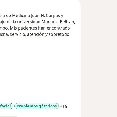
ela de Medicina Juan N. Corpas y
bajo de la universidad Manuela Beltran,
contrado
nera!!!!
a11y_sr_more_diseases
 facial
Problemas gástricos
+15