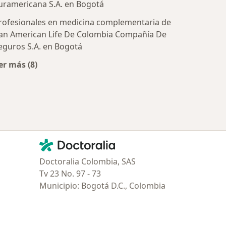
tratadas
uramericana S.A. en Bogotá
rofesionales en medicina complementaria de
an American Life De Colombia Compañía De
eguros S.A. en Bogotá
er más (8)
Más en esta categoría: Aseguradoras más populares
Contacto
Doctoralia - Página de inicio
Doctoralia Colombia, SAS
Tv 23 No. 97 - 73
Municipio: Bogotá D.C., Colombia