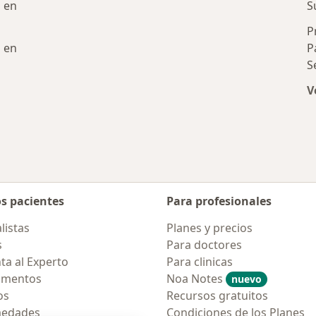
Más en esta categoría: Enfermedades más 
 en
S
P
 en
P
S
V
les en medicina complementaria cercanos
os pacientes
Para profesionales
listas
Planes y precios
s
Para doctores
ta al Experto
Para clinicas
amentos
Noa Notes
nuevo
os
Recursos gratuitos
medades
Condiciones de los Planes