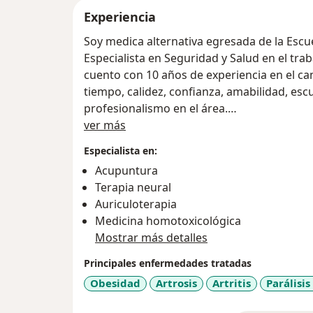
Experiencia
Soy medica alternativa egresada de la Escu
Especialista en Seguridad y Salud en el tra
cuento con 10 años de experiencia en el campo, Mis pacientes han en
tiempo, calidez, confianza, amabilidad, escucha, servicio, atención y sobretodo
profesionalismo en el área.
Acerca de mí
Mi pasión es servir y hacerlo de la mejor ma
ver más
Especialista en:
Acupuntura
Terapia neural
Auriculoterapia
Medicina homotoxicológica
Mostrar más detalles
Principales enfermedades tratadas
Obesidad
Artrosis
Artritis
Parálisis