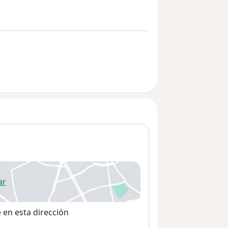
ar
 abre en una nueva pestaña
e en esta dirección