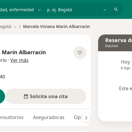
dad, enfermedad o nombre
p. ej. Bogotá
ogotá
Marcela Viviana Marin Albarracin
Cambiar de ciudad
Reserva de
Inactivo
 Marin Albarracin
sobre las especializaciones
rio
·
Ver más
Hoy
6 Ago
040
Este 
Solicita una cita
nsultorios
Aseguradoras
Opiniones