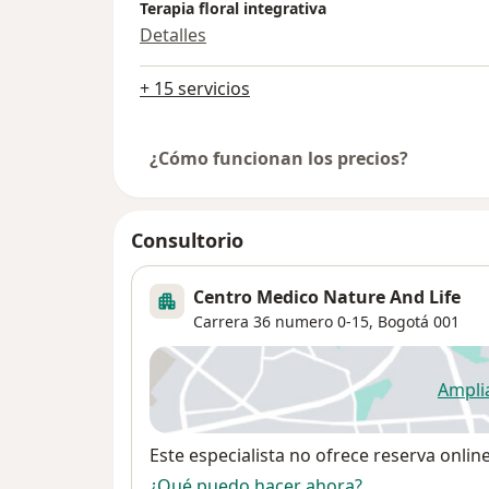
Terapia floral integrativa
Detalles
+ 15 servicios
¿Cómo funcionan los precios?
Consultorio
Centro Medico Nature And Life
Carrera 36 numero 0-15,
Bogotá
001
Ampli
se
Disponibilidad
Este especialista no ofrece reserva onlin
¿Qué puedo hacer ahora?