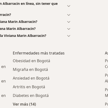
 Albarracin en línea, sin tener que
rracin?
iana Marin Albarracin?
ana Marin Albarracin?
a Viviana Marin Albarracin?
a
Enfermedades más tratadas
A
Obesidad en Bogotá
P
 en
C
Migraña en Bogotá
P
Ansiedad en Bogotá
 en
A
Artritis en Bogotá
P
 en
Diabetes en Bogotá
M
Ver más (14)
P