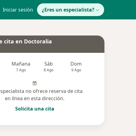
Iniciar sesión
¿Eres un especialista?
 cita en Doctoralia
Mañana
Sáb
Dom
Lun
Mar
7 Ago
8 Ago
9 Ago
10 Ago
11 Ag
especialista no ofrece reserva de cita
en línea en esta dirección.
Solicita una cita