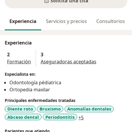
Solicita una cita
Experiencia
Servicios y precios
Consultorios
Experiencia
2
3
Formación
Aseguradoras aceptadas
Especialista en:
Odontología pédiatrica
Ortopedia maxilar
Principales enfermedades tratadas
Diente roto
Bruxismo
Anomalías dentales
a11y_sr_more_diseas
Abceso dental
Periodontitis
+5
Pacientes que atiendo