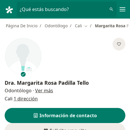
Men
¿Qué estás buscando?
Página De Inicio
Odontólogo
Cali
Margarita Rosa Pa
Cambiar de ciudad
Dra.
Margarita Rosa Padilla Tello
sobre las especializaciones
Odontólogo
·
Ver más
Cali
1 dirección
Información de contacto