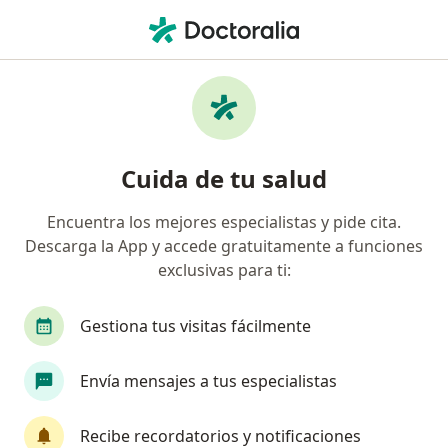
Men
Médico Fisiatra Rehabilitador • Cali, Valle del Cauca
Filtros
Seguro:
Previser
M
Médicos rehabilitadores recomendados de
Cuida de tu salud
Previser en Cali
Encuentra los mejores especialistas y pide cita.
Descarga la App y accede gratuitamente a funciones
exclusivas para ti:
Gestiona tus visitas fácilmente
Envía mensajes a tus especialistas
Dr. David Leonardo Laverde Aguirre
·
Ver más
Médico fisiatra rehabilitador
Recibe recordatorios y notificaciones
32 opiniones