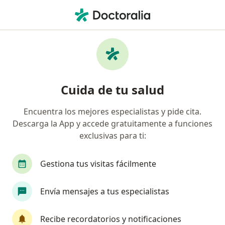
Men
¿Qué estás buscando?
Página De Inicio
Psicólogo
Medellín
Milena Suaza
Cuida de tu salud
Encuentra los mejores especialistas y pide cita.
Descarga la App y accede gratuitamente a funciones
exclusivas para ti:
Prof.
Milena Suaza
sobre las especializaciones
Psicóloga
·
Ver más
Gestiona tus visitas fácilmente
Medellín
1 dirección
17 opiniones
Envía mensajes a tus especialistas
Agendar cita
Recibe recordatorios y notificaciones