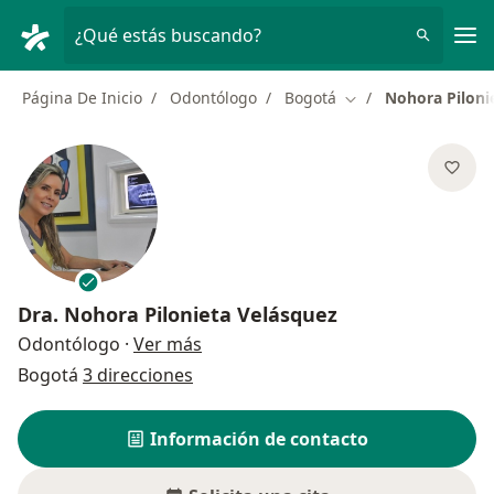
Men
¿Qué estás buscando?
Página De Inicio
Odontólogo
Bogotá
Nohora Piloni
Cambiar de ciudad
Dra.
Nohora Pilonieta Velásquez
sobre las especializaciones
Odontólogo
·
Ver más
Bogotá
3 direcciones
Información de contacto