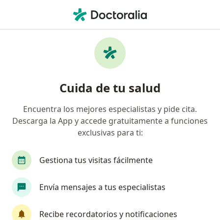
Men
Oftalmólogo • Comuna Ciudad Bolívar, Bogotá, Cundinamarca
Filtros
Seguro
Mapa
Oftalmólogos en Comuna Ciudad Bolívar,
Cuida de tu salud
Bogotá
Encuentra los mejores especialistas y pide cita.
Descarga la App y accede gratuitamente a funciones
¿Cuál es tu compañía aseguradora?
exclusivas para ti:
Compañía De Medicina Prepagada Colsanitas S.A.
Gestiona tus visitas fácilmente
Envía mensajes a tus especialistas
Recibe recordatorios y notificaciones