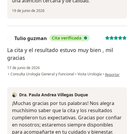
una atención cercana y de calidad.
19 de junio de 2026
Tulio guzman
Cita verificada
T
La cita y el resultado estuvo muy bien , mil
gracias
17 de junio de 2026
en opinión del us
•
Consulta Urología General y Funcional
•
Visita Urología
•
Reportar
Dra. Paula Andrea Villegas Duque
¡Muchas gracias por tus palabras! Nos alegra
muchísimo saber que la cita y los resultados
cumplieron tus expectativas. Gracias por confiar
en nosotros; estaremos siempre disponibles
para acompañarte en tu cuidado y bienestar.