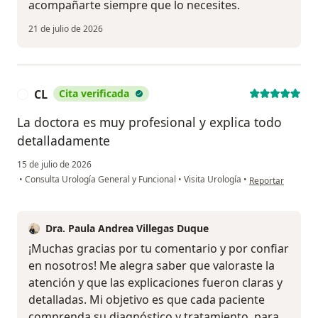
acompañarte siempre que lo necesites.
21 de julio de 2026
CL
Cita verificada
C
La doctora es muy profesional y explica todo
detalladamente
15 de julio de 2026
en opinión del us
•
Consulta Urología General y Funcional
•
Visita Urología
•
Reportar
Dra. Paula Andrea Villegas Duque
¡Muchas gracias por tu comentario y por confiar
en nosotros! Me alegra saber que valoraste la
atención y que las explicaciones fueron claras y
detalladas. Mi objetivo es que cada paciente
comprenda su diagnóstico y tratamiento, para