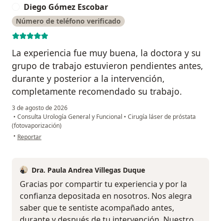
Diego Gómez Escobar
D
Número de teléfono verificado
La experiencia fue muy buena, la doctora y su
grupo de trabajo estuvieron pendientes antes,
durante y posterior a la intervención,
completamente recomendado su trabajo.
3 de agosto de 2026
•
Consulta Urología General y Funcional
•
Cirugía láser de próstata
(fotovaporización)
en opinión del usuario Diego Gómez Escobar
•
Reportar
Dra. Paula Andrea Villegas Duque
Gracias por compartir tu experiencia y por la
confianza depositada en nosotros. Nos alegra
saber que te sentiste acompañado antes,
durante y después de tu intervención. Nuestro