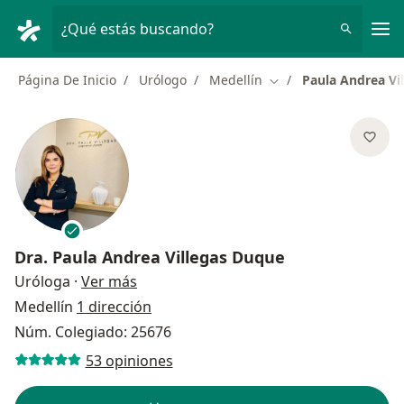
Men
¿Qué estás buscando?
Página De Inicio
Urólogo
Medellín
Paula Andrea Vi
Cambiar de ciudad
Dra.
Paula Andrea Villegas Duque
sobre las especializaciones
Uróloga
·
Ver más
Medellín
1 dirección
Núm. Colegiado: 25676
53 opiniones