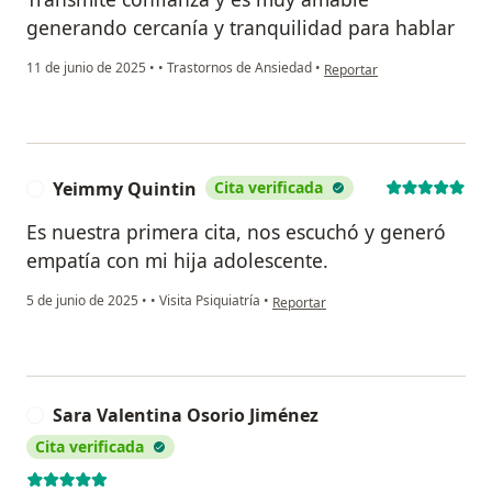
generando cercanía y tranquilidad para hablar
en opinión del usuario Joha
11 de junio de 2025
•
•
Trastornos de Ansiedad
•
Reportar
Yeimmy Quintin
Cita verificada
Y
Es nuestra primera cita, nos escuchó y generó
empatía con mi hija adolescente.
en opinión del usuario Yeimmy Quin
5 de junio de 2025
•
•
Visita Psiquiatría
•
Reportar
Sara Valentina Osorio Jiménez
S
Cita verificada