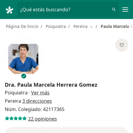
Men
¿Qué estás buscando?
Página De Inicio
Psiquiatra
Pereira
Paula Marcela 
Cambiar de ciudad
Dra.
Paula Marcela Herrera Gomez
sobre las especializaciones
Psiquiatra
·
Ver más
Pereira
3 direcciones
Núm. Colegiado: 42117365
22 opiniones