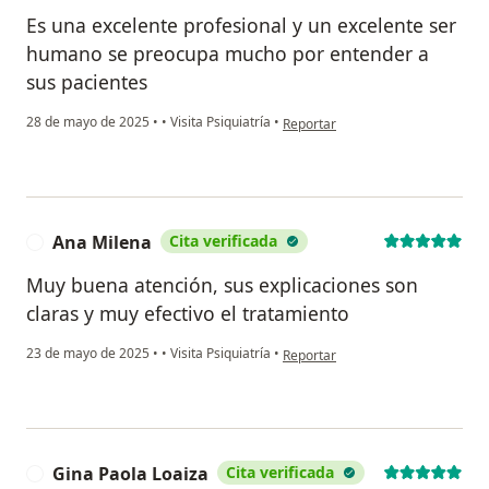
Es una excelente profesional y un excelente ser
humano se preocupa mucho por entender a
sus pacientes
en opinión del usuario Sara Valen
28 de mayo de 2025
•
•
Visita Psiquiatría
•
Reportar
Ana Milena
Cita verificada
A
Muy buena atención, sus explicaciones son
claras y muy efectivo el tratamiento
en opinión del usuario Ana Milena
23 de mayo de 2025
•
•
Visita Psiquiatría
•
Reportar
Gina Paola Loaiza
Cita verificada
G