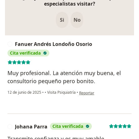
especialistas visitar?
Si
No
Fanuer Andrés Londoño Osorio
F
Cita verificada
Muy profesional. La atención muy buena, el
consultorio pequeño pero bonito.
en opinión del usuario Fanuer And
12 de junio de 2025
•
•
Visita Psiquiatría
•
Reportar
Johana Parra
Cita verificada
J
Transmite confianza y es muy amable