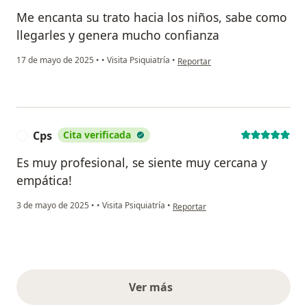
Me encanta su trato hacia los niños, sabe como
llegarles y genera mucho confianza
en opinión del usuario Gina Paola
17 de mayo de 2025
•
•
Visita Psiquiatría
•
Reportar
Cps
Cita verificada
C
Es muy profesional, se siente muy cercana y
empática!
en opinión del usuario Cps
3 de mayo de 2025
•
•
Visita Psiquiatría
•
Reportar
Ver más
opiniones anteriores