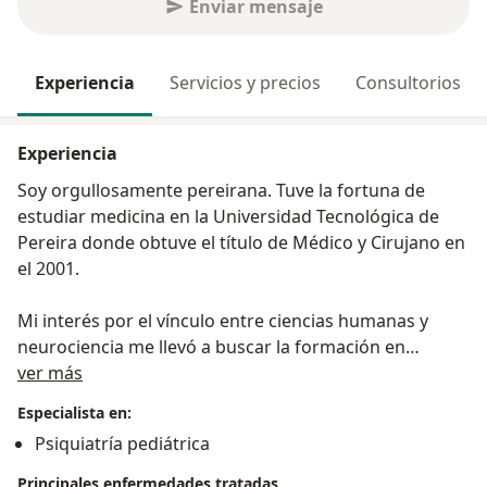
Enviar mensaje
Experiencia
Servicios y precios
Consultorios
Experiencia
Soy orgullosamente pereirana. Tuve la fortuna de
estudiar medicina en la Universidad Tecnológica de
Pereira donde obtuve el título de Médico y Cirujano en
el 2001.
Mi interés por el vínculo entre ciencias humanas y
neurociencia me llevó a buscar la formación en
Acerca de mí
psiquiatría de adultos y psiquiatría infantil en Francia,
ver más
lugar de tradición humanista.
Especialista en:
Psiquiatría pediátrica
En el momento desarrollo tres tipos de actividades:
consulta médica especializada, docencia e
Principales enfermedades tratadas