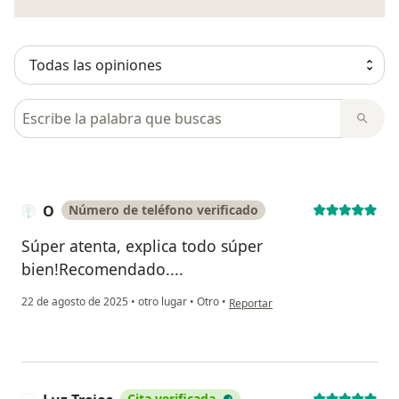
Busca en opiniones
O
Número de teléfono verificado
Súper atenta, explica todo súper
bien!Recomendado....
en opinión del usuario O
22 de agosto de 2025
•
otro lugar
•
Otro
•
Reportar
Cita verificada