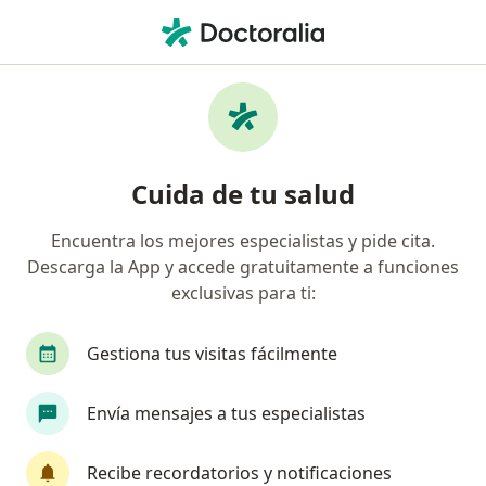
Men
Trastorno Por Déficit De Atención Add • Pereira, Risaralda
Filtros
• 1
Seguro
Mapa
Especialistas en Trastorno por Déficit de
Cuida de tu salud
Atención (ADD) en Pereira
Encuentra los mejores especialistas y pide cita.
Descarga la App y accede gratuitamente a funciones
¿Qué especialidad estás buscando?
exclusivas para ti:
Psicólogo
Psiquiatra
Psiquiatra infantil
Gestiona tus visitas fácilmente
Envía mensajes a tus especialistas
Recibe recordatorios y notificaciones