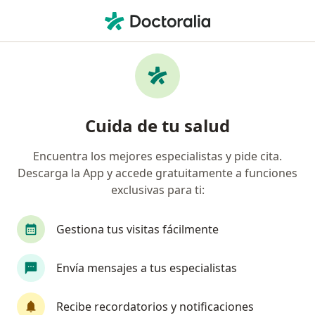
Men
Ludopatía Compulsiva • Pereira, Risaralda
Filtros
• 1
Seguro
Mapa
Especialistas en Ludopatía compulsiva en
Cuida de tu salud
Pereira
Encuentra los mejores especialistas y pide cita.
Descarga la App y accede gratuitamente a funciones
¿Qué especialidad estás buscando?
exclusivas para ti:
Psicólogo
Psiquiatra
Neuropsicólogo
Gestiona tus visitas fácilmente
Envía mensajes a tus especialistas
Recibe recordatorios y notificaciones