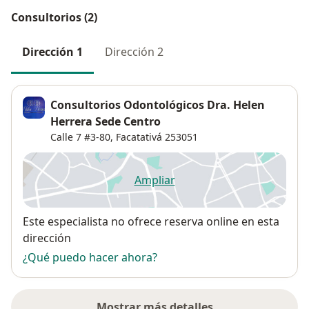
Consultorios (2)
Dirección 1
Dirección 2
Consultorios Odontológicos Dra. Helen
Herrera Sede Centro
Calle 7 #3-80,
Facatativá
253051
Ampliar
se abre en una nueva pestañ
Disponibilidad
Este especialista no ofrece reserva online en esta
dirección
¿Qué puedo hacer ahora?
Mostrar más detalles