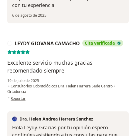
con tu experiencia
6 de agosto de 2025
LEYDY GIOVANA CAMACHO
Cita verificada
L
Excelente servicio muchas gracias
recomendado siempre
19 de julio de 2025
•
Consultorios Odontológicos Dra. Helen Herrera Sede Centro
•
Ortodoncia
en opinión del usuario LEYDY GIOVANA CAMACHO
•
Reportar
Dra. Helen Andrea Herrera Sanchez
Hola Leydy. Gracias por tu opinión espero
continúes asistiendo a tus consultas para que