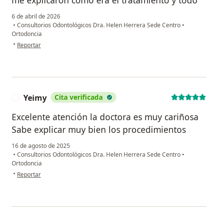
6 de abril de 2026
•
Consultorios Odontológicos Dra. Helen Herrera Sede Centro
•
Ortodoncia
en opinión del usuario Kelly Puentes
•
Reportar
Yeimy
Cita verificada
Y
Excelente atención la doctora es muy cariñosa
Sabe explicar muy bien los procedimientos
16 de agosto de 2025
•
Consultorios Odontológicos Dra. Helen Herrera Sede Centro
•
Ortodoncia
en opinión del usuario Yeimy
•
Reportar