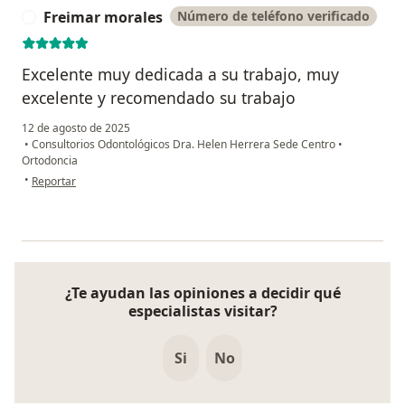
Freimar morales
Número de teléfono verificado
F
Excelente muy dedicada a su trabajo, muy
excelente y recomendado su trabajo
12 de agosto de 2025
•
Consultorios Odontológicos Dra. Helen Herrera Sede Centro
•
Ortodoncia
en opinión del usuario Freimar morales
•
Reportar
¿Te ayudan las opiniones a decidir qué
especialistas visitar?
Si
No