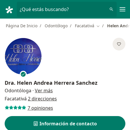
Men
¿Qué estás buscando?
Página De Inicio
Odontólogo
Facatativá
Helen Andr
Cambiar de ciud
Dra.
Helen Andrea Herrera Sanchez
sobre las especializaciones
Odontóloga
·
Ver más
Facatativá
2 direcciones
7 opiniones
Información de contacto