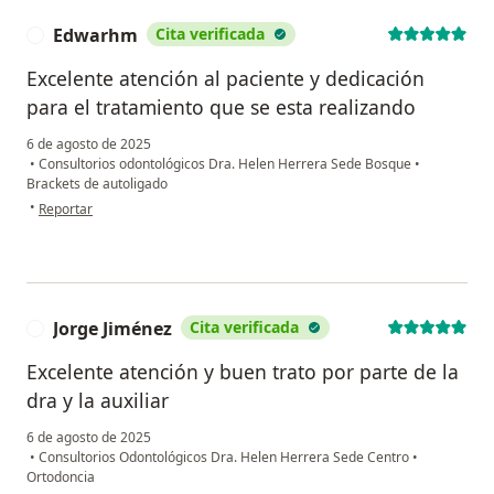
Edwarhm
Cita verificada
E
Excelente atención al paciente y dedicación
para el tratamiento que se esta realizando
6 de agosto de 2025
•
Consultorios odontológicos Dra. Helen Herrera Sede Bosque
•
Brackets de autoligado
en opinión del usuario Edwarhm
•
Reportar
Jorge Jiménez
Cita verificada
J
Excelente atención y buen trato por parte de la
dra y la auxiliar
6 de agosto de 2025
•
Consultorios Odontológicos Dra. Helen Herrera Sede Centro
•
Ortodoncia