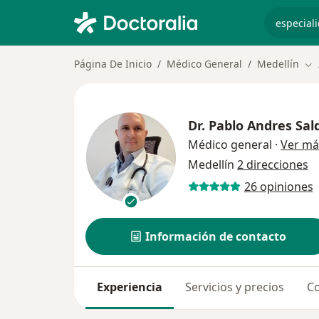
especiali
Página De Inicio
Médico General
Medellín
Ca
Dr.
Pablo Andres Sal
Médico general
·
Ver má
Medellín
2 direcciones
26 opiniones
Información de contacto
Experiencia
Servicios y precios
Co