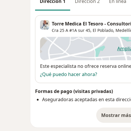
Dirección 1
Dirección 2
En línea
Torre Medica El Tesoro - Consultor
Cra 25 A #1A sur 45,
El Poblado
,
Medellí
Ampli
se
Disponibilidad
Este especialista no ofrece reserva onlin
¿Qué puedo hacer ahora?
Formas de pago (visitas privadas)
Aseguradoras aceptadas en esta direcc
Mostrar más 
so