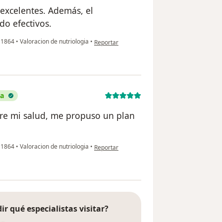
 excelentes. Además, el
do efectivos.
en opinión del usuario Francisco González
o 1864
•
Valoracion de nutriologia
•
Reportar
da
e mi salud, me propuso un plan
en opinión del usuario Juan Carlos Aristizábal
o 1864
•
Valoracion de nutriologia
•
Reportar
ir qué especialistas visitar?