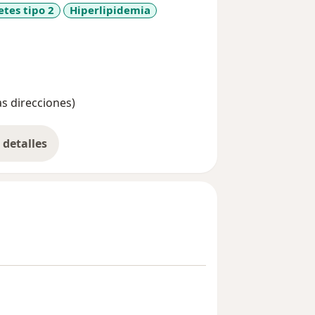
ena y feliz.
etes tipo 2
Hiperlipidemia
as direcciones)
detalles
bre la experiencia