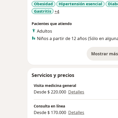
donde el equilibrio es clave para una vida pl
Obesidad
Hipertensión esencial
Diab
a11y_sr_more_diseases
Gastritis
+4
Pacientes que atiendo
Adultos
Niños a partir de 12 años (Sólo en algun
Mostrar más 
so
Servicios y precios
Visita medicina general
Desde $ 220.000
Detalles
Consulta en línea
Desde $ 170.000
Detalles