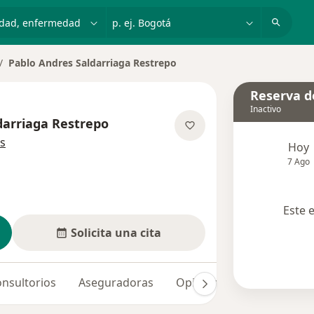
dad, enfermedad o nombre
p. ej. Bogotá
Pablo Andres Saldarriaga Restrepo
mbiar de ciudad
Reserva de
Inactivo
darriaga Restrepo
sobre las especializaciones
s
Hoy
7 Ago
Este 
Solicita una cita
nsultorios
Aseguradoras
Opiniones (26)
Dudas 