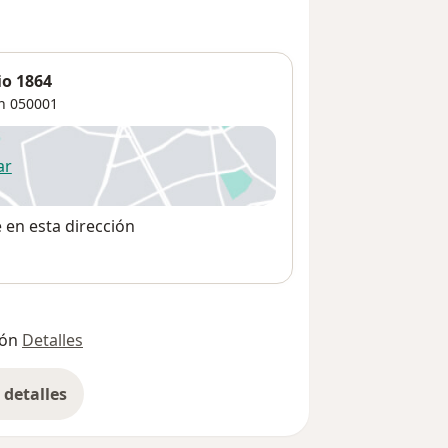
io 1864
n
050001
ar
 abre en una nueva pestaña
e en esta dirección
ión
Detalles
detalles
bre la dirección