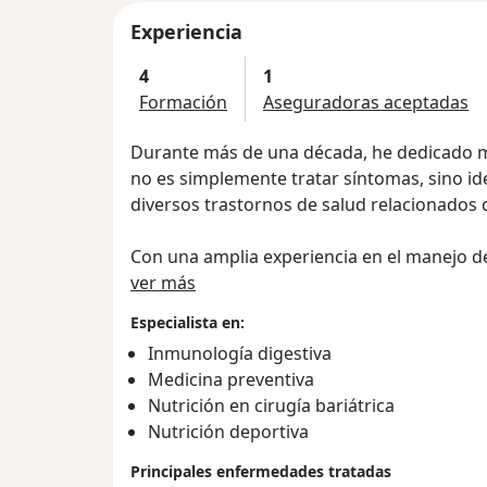
Experiencia
4
1
Formación
Aseguradoras aceptadas
Durante más de una década, he dedicado mi v
no es simplemente tratar síntomas, sino ident
diversos trastornos de salud relacionados co
Con una amplia experiencia en el manejo 
Acerca de mí
sobrepeso, diabetes, colesterol alto y tras
ver más
ofrecer soluciones fundamentadas en la ci
Especialista en:
tendencias pasajeras; en cambio, creo fir
Inmunología digestiva
hábitos alimenticios y estilos de vida para 
Medicina preventiva
Nutrición en cirugía bariátrica
Mi enfoque siempre ha sido integral. Consi
Nutrición deportiva
ello, ofrezco atención médica personalizad
específicas de cada individuo. Creo en un e
Principales enfermedades tratadas