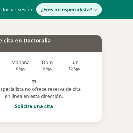
Iniciar sesión
¿Eres un especialista?
 cita en Doctoralia
Mañana
Dom
Lun
Mar
Mié
8 Ago
9 Ago
10 Ago
11 Ago
12 Ag
especialista no ofrece reserva de cita
en línea en esta dirección.
Solicita una cita
solucionadas (26)