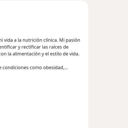
ida a la nutrición clínica. Mi pasión
ificar y rectificar las raíces de
n la alimentación y el estilo de vida.
de condiciones como obesidad,
tornos digestivos, me esfuerzo por
encia. No promociono productos ni
memente en la importancia de modificar
lograr un bienestar óptimo.
dero que cada paciente es único, y por
a, adaptada a las necesidades
nfoque sostenible hacia la salud,