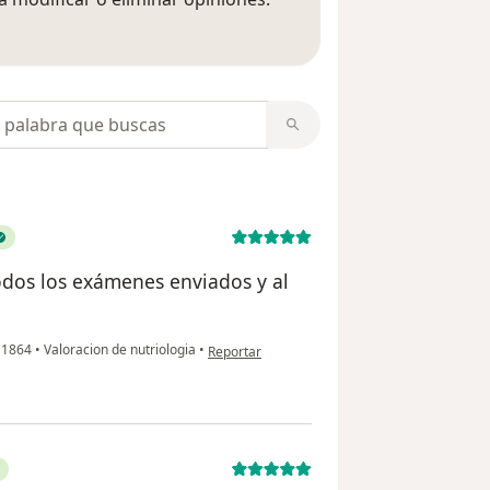
 opiniones
opiniones
todos los exámenes enviados y al
en opinión del usuario Manuela Fernández
o 1864
•
Valoracion de nutriologia
•
Reportar