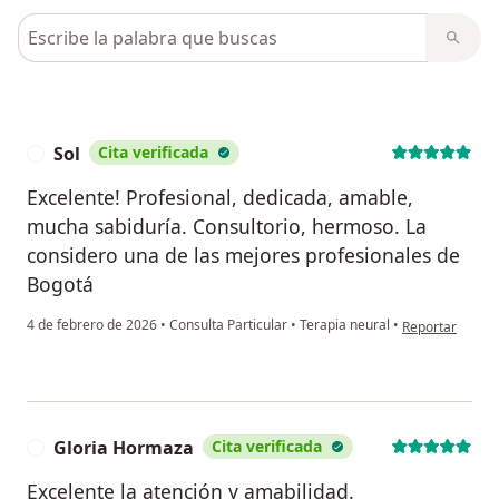
Busca en opiniones
Sol
Cita verificada
S
Excelente! Profesional, dedicada, amable,
mucha sabiduría. Consultorio, hermoso. La
considero una de las mejores profesionales de
Bogotá
en opinión del u
4 de febrero de 2026
•
Consulta Particular
•
Terapia neural
•
Reportar
Gloria Hormaza
Cita verificada
G
Excelente la atención y amabilidad.