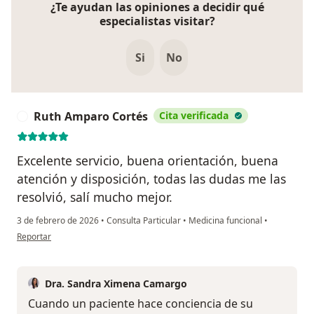
¿Te ayudan las opiniones a decidir qué
especialistas visitar?
Si
No
Ruth Amparo Cortés
Cita verificada
R
Excelente servicio, buena orientación, buena
atención y disposición, todas las dudas me las
resolvió, salí mucho mejor.
3 de febrero de 2026
•
Consulta Particular
•
Medicina funcional
•
en opinión del usuario Ruth Amparo Cortés
Reportar
Dra. Sandra Ximena Camargo
Cuando un paciente hace conciencia de su