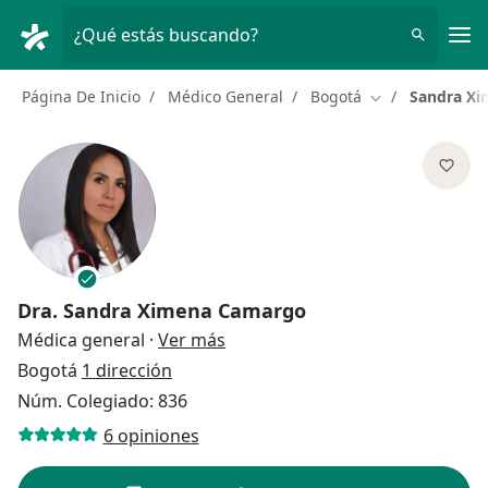
Men
¿Qué estás buscando?
Página De Inicio
Médico General
Bogotá
Sandra X
Cambiar de ciu
Dra.
Sandra Ximena Camargo
sobre las especializaciones
Médica general
·
Ver más
Bogotá
1 dirección
Núm. Colegiado: 836
6 opiniones