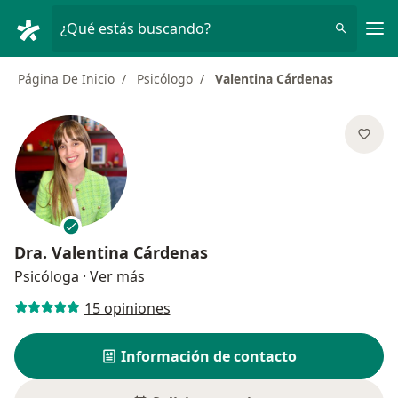
Men
¿Qué estás buscando?
Página De Inicio
Psicólogo
Valentina Cárdenas
Dra.
Valentina Cárdenas
sobre las especializaciones
Psicóloga
·
Ver más
15 opiniones
Información de contacto