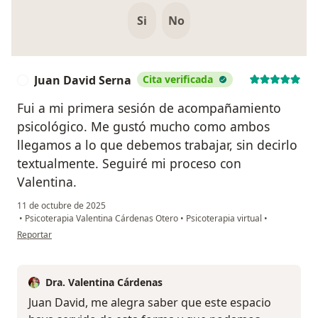
Si
No
Juan David Serna
Cita verificada
J
Fui a mi primera sesión de acompañamiento
psicológico. Me gustó mucho como ambos
llegamos a lo que debemos trabajar, sin decirlo
textualmente. Seguiré mi proceso con
Valentina.
11 de octubre de 2025
•
Psicoterapia Valentina Cárdenas Otero
•
Psicoterapia virtual
•
en opinión del usuario Juan David Serna
Reportar
Dra. Valentina Cárdenas
Juan David, me alegra saber que este espacio