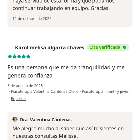
haya servido de esta forma y que podamos
continuar trabajando en equipo. Gracias.
11 de octubre de 2025
Karol melisa algarra chaves
Cita verificada
K
Es una persona que me da tranquilidad y me
genera confianza
6 de agosto de 2025
•
Psicoterapia Valentina Cárdenas Otero
•
Psicoterapia infantil y juvenil
en opinión del usuario Karol melisa algarra chaves
•
Reportar
Dra. Valentina Cárdenas
Me alegro mucho al saber que así te sientes en
nuestras consultas Melissa.