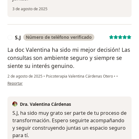
3 de agosto de 2025
S.J
Número de teléfono verificado
S
La doc Valentina ha sido mi mejor decisión! Las
consultas son ambiente seguro y siempre se
siente su interés genuino.
2 de agosto de 2025
•
Psicoterapia Valentina Cárdenas Otero
•
•
en opinión del usuario S.J
Reportar
Dra. Valentina Cárdenas
S.J, ha sido muy grato ser parte de tu proceso de
transformación. Espero seguirte acompañando
y seguir construyendo juntas un espacio seguro
para tí.