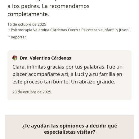
a los padres. La recomendamos
completamente.
16 de octubre de 2025
•
Psicoterapia Valentina Cárdenas Otero
•
Psicoterapia infantil y juvenil
en opinión del usuario Clara Inés
•
Reportar
Dra. Valentina Cárdenas
Clara, infinitas gracias por tus palabras. Fue un
placer acompañarte a tí, a Luci y a tu familia en
este proceso tan bonito. Un abrazo grande.
23 de octubre de 2025
¿Te ayudan las opiniones a decidir qué
especialistas visitar?