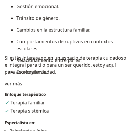
Gestión emocional.
Tránsito de género.
Cambios en la estructura familiar.
Comportamientos disruptivos en contextos
escolares.
Si estás interesado en un espacio de terapia cuidadoso
Relacionamiento entre pares.
e integral para ti o para un ser querido, estoy aquí
para acompañarte.
Estrés y ansiedad.
Acerca de mí
ver más
Procesos identitarios (autoestima,
autoconcepto).
Enfoque terapéutico
Tránsitos en la vida.
Terapia familiar
Terapia sistémica
Especialista en: