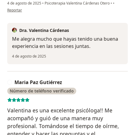
4 de agosto de 2025
•
Psicoterapia Valentina Cárdenas Otero
•
•
en opinión del usuario Daniela González
Reportar
Dra. Valentina Cárdenas
Me alegra mucho que hayas tenido una buena
experiencia en las sesiones juntas.
4 de agosto de 2025
Maria Paz Gutiérrez
M
Número de teléfono verificado
Valentina es una excelente psicóloga!! Me
acompañó y guió de una manera muy
profesional. Tomándose el tiempo de oírme,
entender y hacer las preguntas y el