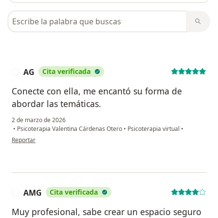
Busca en opiniones
AG
Cita verificada
A
Conecte con ella, me encantó su forma de
abordar las temáticas.
2 de marzo de 2026
•
Psicoterapia Valentina Cárdenas Otero
•
Psicoterapia virtual
•
en opinión del usuario AG
Reportar
AMG
Cita verificada
A
Muy profesional, sabe crear un espacio seguro