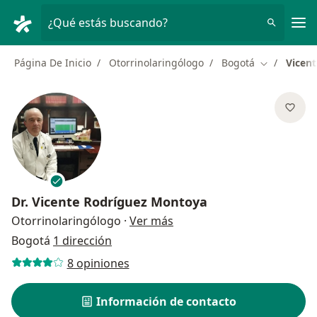
Men
¿Qué estás buscando?
Página De Inicio
Otorrinolaringólogo
Bogotá
Vicen
Cambiar de
Dr.
Vicente Rodríguez Montoya
sobre las especializaciones
Otorrinolaringólogo
·
Ver más
Bogotá
1 dirección
8 opiniones
Información de contacto