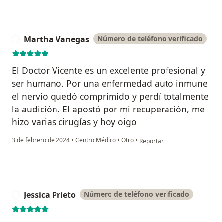
Martha Vanegas
Número de teléfono verificado
M
El Doctor Vicente es un excelente profesional y
ser humano. Por una enfermedad auto inmune
el nervio quedó comprimido y perdí totalmente
la audición. El apostó por mi recuperación, me
hizo varias cirugías y hoy oigo
en opinión del usuario Marth
3 de febrero de 2024
•
Centro Médico
•
Otro
•
Reportar
Jessica Prieto
Número de teléfono verificado
J