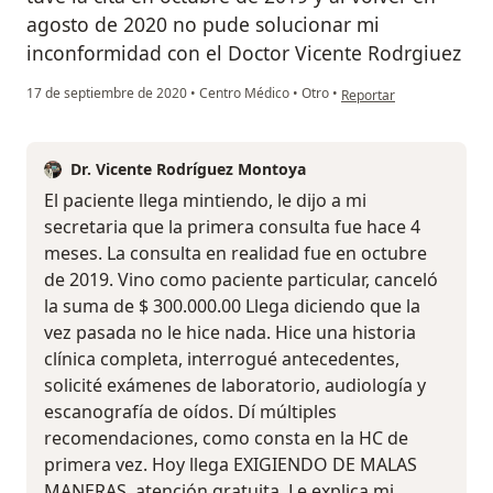
agosto de 2020 no pude solucionar mi
inconformidad con el Doctor Vicente Rodrgiuez
en opinión del usuario 
17 de septiembre de 2020
•
Centro Médico
•
Otro
•
Reportar
Dr. Vicente Rodríguez Montoya
El paciente llega mintiendo, le dijo a mi
secretaria que la primera consulta fue hace 4
meses. La consulta en realidad fue en octubre
de 2019. Vino como paciente particular, canceló
la suma de $ 300.000.00 Llega diciendo que la
vez pasada no le hice nada. Hice una historia
clínica completa, interrogué antecedentes,
solicité exámenes de laboratorio, audiología y
escanografía de oídos. Dí múltiples
recomendaciones, como consta en la HC de
primera vez. Hoy llega EXIGIENDO DE MALAS
MANERAS, atención gratuita. Le explica mi