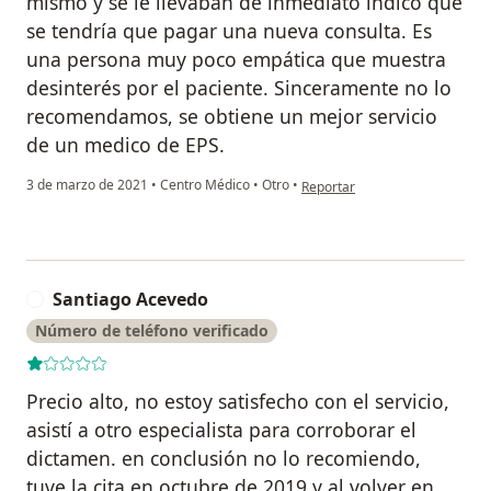
mismo y se le llevaban de inmediato indicó que
se tendría que pagar una nueva consulta. Es
una persona muy poco empática que muestra
desinterés por el paciente. Sinceramente no lo
recomendamos, se obtiene un mejor servicio
de un medico de EPS.
en opinión del usuario Daniela
3 de marzo de 2021
•
Centro Médico
•
Otro
•
Reportar
Santiago Acevedo
S
Número de teléfono verificado
Precio alto, no estoy satisfecho con el servicio,
asistí a otro especialista para corroborar el
dictamen. en conclusión no lo recomiendo,
tuve la cita en octubre de 2019 y al volver en