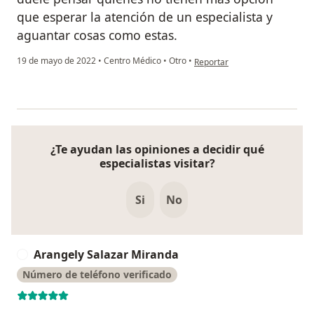
que esperar la atención de un especialista y
aguantar cosas como estas.
en opinión del usuario Alexand
19 de mayo de 2022
•
Centro Médico
•
Otro
•
Reportar
¿Te ayudan las opiniones a decidir qué
especialistas visitar?
Si
No
Arangely Salazar Miranda
A
Número de teléfono verificado