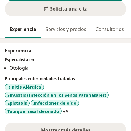
Solicita una cita
Experiencia
Servicios y precios
Consultorios
Experiencia
Especialista en:
Otología
Principales enfermedades tratadas
Rinitis Alérgica
Sinusitis (Infección en los Senos Paranasales)
Epistaxis
Infecciones de oído
a11y_sr_more_diseases
Tabique nasal desviado
+6
Mostrar más detalles