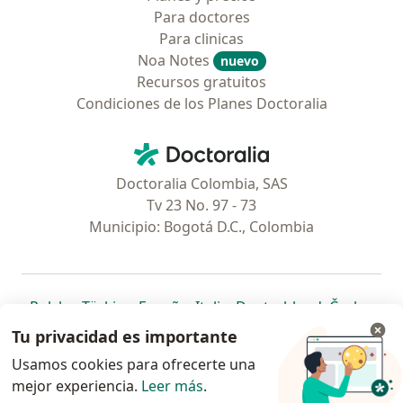
Para doctores
Para clinicas
Noa Notes
nuevo
Recursos gratuitos
Condiciones de los Planes Doctoralia
Contacto
Doctoralia - Página de inicio
Doctoralia Colombia, SAS
Tv 23 No. 97 - 73
Municipio: Bogotá D.C., Colombia
se abre en una nueva pestaña
se abre en una nueva pestaña
se abre en una nueva pestaña
se abre en una nueva pes
se abre en 
se a
Polska
,
Türkiye
,
España
,
Italia
,
Deutschland
,
Česko
,
se abre en una nueva pestaña
se abre en una nueva pestaña
se abre en una nueva pestaña
se abre en una nueva p
se abre en 
se abr
Portugal
,
México
,
Chile
,
Brasil
,
Argentina
,
Perú
,
Tu privacidad es importante
se abre en una nueva pe
Colombia
Usamos cookies para ofrecerte una
mejor experiencia.
www.doctoralia.co © 2026 - Encuentra tu
Leer más
.