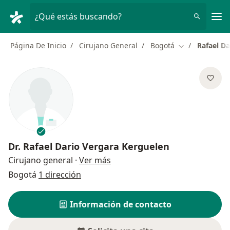
Men
¿Qué estás buscando?
Página De Inicio
Cirujano General
Bogotá
Rafael D
Cambiar de ci
Dr.
Rafael Dario Vergara Kerguelen
sobre las especializaciones
Cirujano general
·
Ver más
Bogotá
1 dirección
Información de contacto