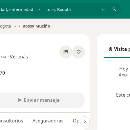
dad, enfermedad o nombre
p. ej. Bogotá
ogotá
Rossy Muciño
Cambiar de ciudad
Visita 
Visita p
sobre las especializaciones
ria
·
Ver más
Hoy
470
6 Ago
Este c
Enviar mensaje
nsultorios
Aseguradoras
Opiniones (8)
Dudas so