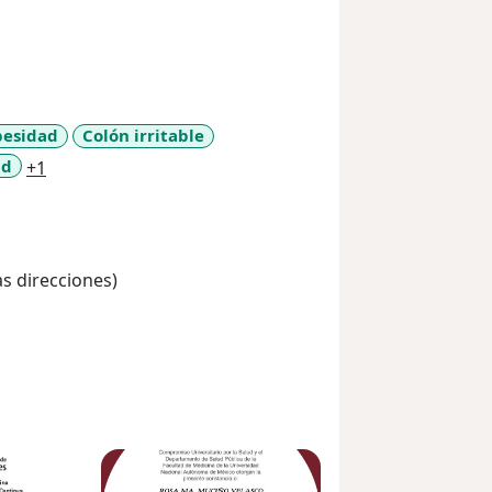
esidad
Colón irritable
a11y_sr_more_diseases
ad
+1
as direcciones)