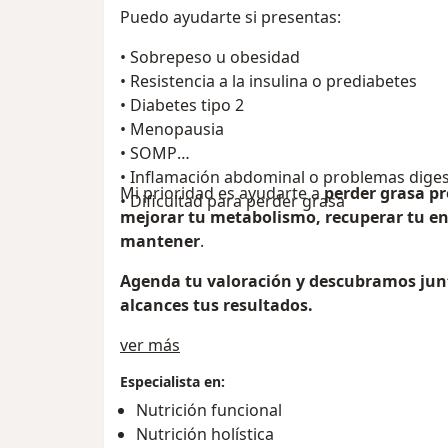
Puedo ayudarte si presentas:
• Sobrepeso u obesidad
• Resistencia a la insulina o prediabetes
• Diabetes tipo 2
• Menopausia
• SOMP
• Inflamación abdominal o problemas diges
Mi prioridad es ayudarte a
perder grasa p
• Dificultad para perder grasa
mejorar tu metabolismo, recuperar tu en
mantener
.
Agenda tu valoración y descubramos jun
alcances tus resultados.
Acerca de mí
ver más
Especialista en:
Nutrición funcional
Nutrición holística