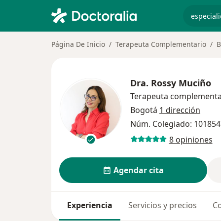
especiali
Página De Inicio
Terapeuta Complementario
B
Dra.
Rossy Muciño
Terapeuta complementa
Bogotá
1 dirección
Núm. Colegiado: 10185
8 opiniones
Agendar cita
Experiencia
Servicios y precios
Co