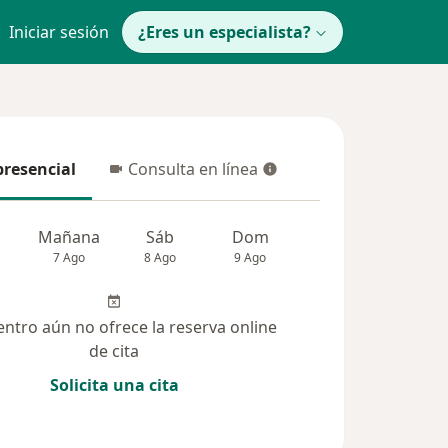
Iniciar sesión
¿Eres un especialista?
presencial
Consulta en línea
resencial
Consulta en línea
Mañana
Sáb
Dom
Lun
Mar
7 Ago
8 Ago
9 Ago
10 Ago
11 Ag
entro aún no ofrece la reserva online
de cita
Solicita una cita
lucionadas (3)