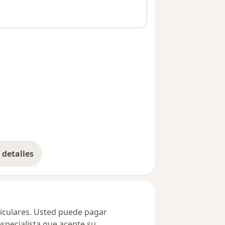
detalles
bre la dirección
ticulares. Usted puede pagar
especialista que acepte su