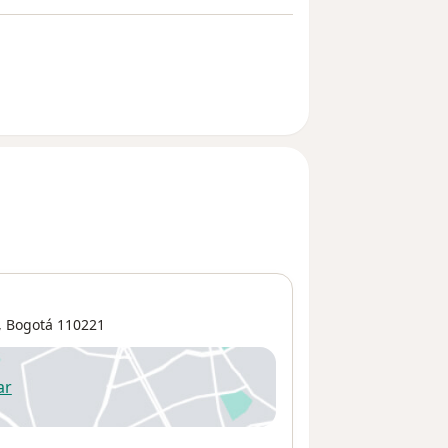
,
Bogotá
110221
ar
 abre en una nueva pestaña