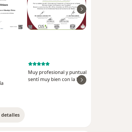
February 5, 
Muy profesional y puntual en su explicación. 
sentí muy bien con la Dra. Rossy. Sabe
ía
ver
muchísimo y está muy actualizada. La
recomiendo 100%.
Heidi Vanhaeck
detalles
bre la experiencia