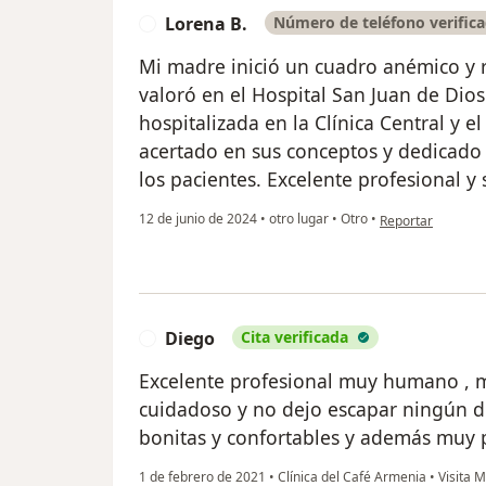
Lorena B.
Número de teléfono verific
L
Mi madre inició un cuadro anémico y re
valoró en el Hospital San Juan de Dios
hospitalizada en la Clínica Central y e
acertado en sus conceptos y dedicado 
los pacientes. Excelente profesional y
en opinión del us
12 de junio de 2024
•
otro lugar
•
Otro
•
Reportar
Diego
Cita verificada
D
Excelente profesional muy humano , m
cuidadoso y no dejo escapar ningún de
bonitas y confortables y además muy 
1 de febrero de 2021
•
Clínica del Café Armenia
•
Visita M