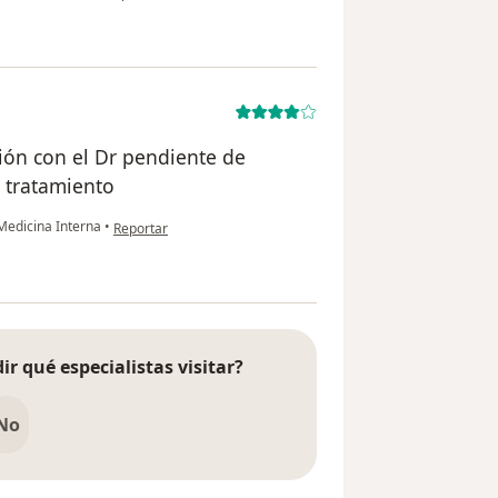
ión con el Dr pendiente de
e tratamiento
en opinión del usuario Isabel Cristina
Medicina Interna
•
Reportar
ir qué especialistas visitar?
No