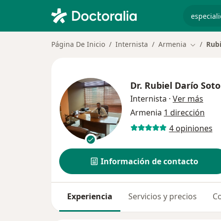
especiali
Página De Inicio
Internista
Armenia
Rubi
Cambiar 
Dr.
Rubiel Darío Sot
sobr
Internista
·
Ver más
Armenia
1 dirección
4 opiniones
Información de contacto
Experiencia
Servicios y precios
Co