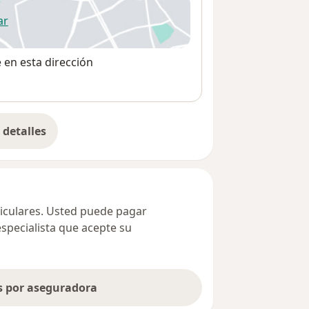
ar
 abre en una nueva pestaña
e en esta dirección
detalles
bre la dirección
ticulares. Usted puede pagar
especialista que acepte su
as por aseguradora