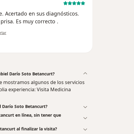
e. Acertado en sus diagnósticos.
prisa. Es muy correcto .
inión del usuario Maria Castaño
rtar
ubiel Darío Soto Betancurt?
 Te mostramos algunos de los servicios
lia experiencia: Visita Medicina
l Darío Soto Betancurt?
ancurt en línea, sin tener que
ncurt al finalizar la visita?