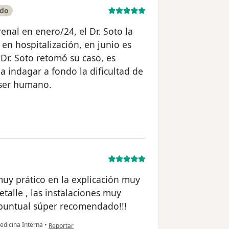
ado
nal en enero/24, el Dr. Soto la
 en hospitalización, en junio es
l Dr. Soto retomó su caso, es
a indagar a fondo la dificultad de
 ser humano.
uario Lorena B.
uy prático en la explicación muy
talle , las instalaciones muy
puntual súper recomendado!!!
en opinión del usuario Diego
edicina Interna
•
Reportar