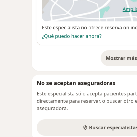
Ampli
se
Disponibilidad
Este especialista no ofrece reserva onlin
¿Qué puedo hacer ahora?
Mostrar más 
so
No se aceptan aseguradoras
Este especialista sólo acepta pacientes par
directamente para reservar, o buscar otro 
aseguradora.
Buscar especialist