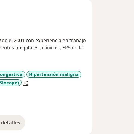
sde el 2001 con experiencia en trabajo
entes hospitales , clínicas , EPS en la
Congestiva
Hipertensión maligna
a11y_sr_more_diseases
Síncope)
+6
detalles
bre la experiencia