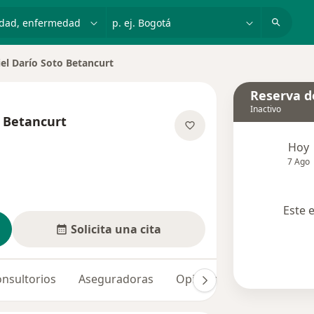
dad, enfermedad o nombre
p. ej. Bogotá
el Darío Soto Betancurt
de ciudad
Reserva de
Inactivo
o Betancurt
e las especializaciones
Hoy
7 Ago
Este 
Solicita una cita
nsultorios
Aseguradoras
Opiniones (4)