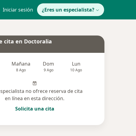
Iniciar sesión
¿Eres un especialista?
 cita en Doctoralia
Mañana
Dom
Lun
Mar
Mié
8 Ago
9 Ago
10 Ago
11 Ago
12 Ag
especialista no ofrece reserva de cita
en línea en esta dirección.
Solicita una cita