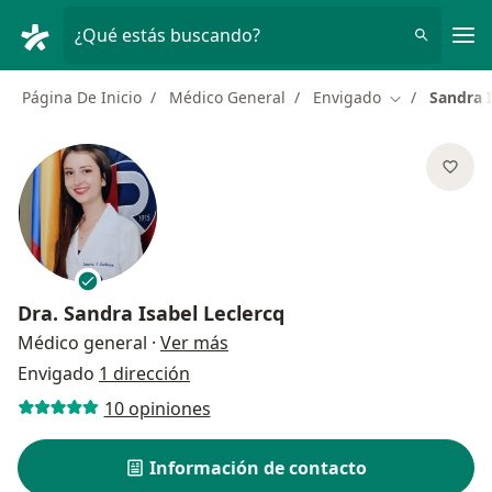
Men
¿Qué estás buscando?
Página De Inicio
Médico General
Envigado
Sandra I
Cambiar de c
Dra.
Sandra Isabel Leclercq
sobre las especializaciones
Médico general
·
Ver más
Envigado
1 dirección
10 opiniones
Información de contacto