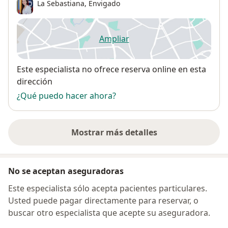
La Sebastiana
,
Envigado
Ampliar
se abre en una nueva pestañ
Disponibilidad
Este especialista no ofrece reserva online en esta
dirección
¿Qué puedo hacer ahora?
Mostrar más detalles
sobre la dirección
No se aceptan aseguradoras
Este especialista sólo acepta pacientes particulares.
Usted puede pagar directamente para reservar, o
buscar otro especialista que acepte su aseguradora.