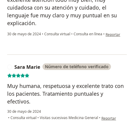
cuidadosa con su atención y cuidado, el
lenguaje fue muy claro y muy puntual en su
explicación.
en opinión del u
30 de mayo de 2024
•
Consulta virtual
•
Consulta en línea
•
Reportar
Sara Marie
Número de teléfono verificado
S
Muy humana, respetuosa y excelente trato con
los pacientes. Tratamiento puntuales y
efectivos.
30 de mayo de 2024
en opinión del usua
•
Consulta virtual
•
Visitas sucesivas Medicina General
•
Reportar