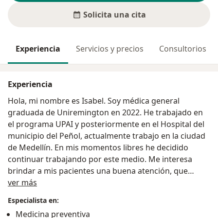
Solicita una cita
Experiencia
Servicios y precios
Consultorios
Experiencia
Hola, mi nombre es Isabel. Soy médica general
graduada de Uniremington en 2022. He trabajado en
el programa UPAI y posteriormente en el Hospital del
municipio del Peñol, actualmente trabajo en la ciudad
de Medellín. En mis momentos libres he decidido
continuar trabajando por este medio. Me interesa
brindar a mis pacientes una buena atención, que
Acerca de mí
puedan sentirse escuchados y ayudarlos con sus
ver más
problemas de salud en cada atención que realizo
Especialista en:
Medicina preventiva