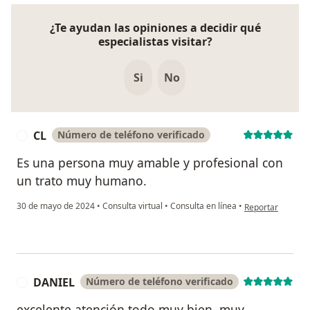
¿Te ayudan las opiniones a decidir qué
especialistas visitar?
Si
No
CL
Número de teléfono verificado
C
Es una persona muy amable y profesional con
un trato muy humano.
en opinión del us
30 de mayo de 2024
•
Consulta virtual
•
Consulta en línea
•
Reportar
DANIEL
Número de teléfono verificado
D
excelente atención todo muy bien, muy