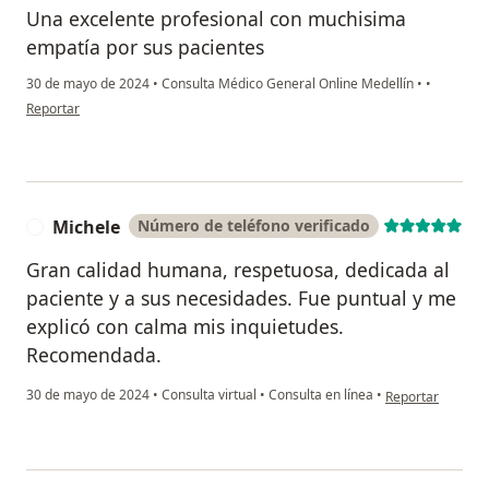
Una excelente profesional con muchisima
empatía por sus pacientes
30 de mayo de 2024
•
Consulta Médico General Online Medellín
•
•
en opinión del usuario Patricia
Reportar
Michele
Número de teléfono verificado
M
Gran calidad humana, respetuosa, dedicada al
paciente y a sus necesidades. Fue puntual y me
explicó con calma mis inquietudes.
Recomendada.
en opinión del u
30 de mayo de 2024
•
Consulta virtual
•
Consulta en línea
•
Reportar