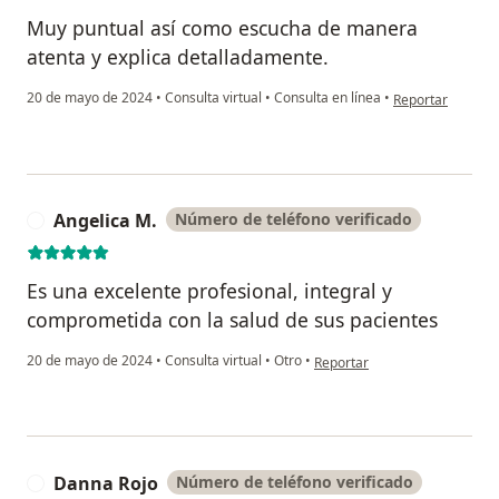
Muy puntual así como escucha de manera
atenta y explica detalladamente.
en opinión del u
20 de mayo de 2024
•
Consulta virtual
•
Consulta en línea
•
Reportar
Angelica M.
Número de teléfono verificado
A
Es una excelente profesional, integral y
comprometida con la salud de sus pacientes
en opinión del usuario Angeli
20 de mayo de 2024
•
Consulta virtual
•
Otro
•
Reportar
Danna Rojo
Número de teléfono verificado
D