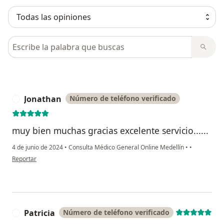
Busca en opiniones
Jonathan
Número de teléfono verificado
J
muy bien muchas gracias excelente servicio......
4 de junio de 2024
•
Consulta Médico General Online Medellín
•
•
en opinión del usuario Jonathan
Reportar
Patricia
Número de teléfono verificado
P