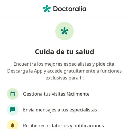
Men
Liposucción • Bogotá, Cundinamarca
Filtros
• 1
Seguro
Mapa
Especialistas en Liposucción Bogotá
Cuida de tu salud
Encuentra los mejores especialistas y pide cita.
¿Qué especialidad estás buscando?
Descarga la App y accede gratuitamente a funciones
Cirujano plástico
Médico estético
Psicólo
exclusivas para ti:
Gestiona tus visitas fácilmente
Envía mensajes a tus especialistas
Recibe recordatorios y notificaciones