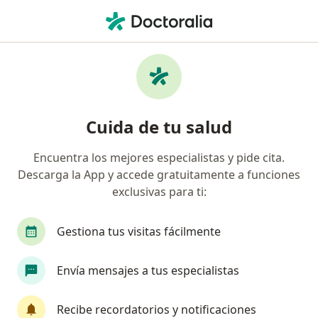
Men
Ortodoncia • Barranquilla, Atlántico
Filtros
• 1
Seguro
Mapa
Especialistas en Ortodoncia Barranquilla
Cuida de tu salud
Encuentra los mejores especialistas y pide cita.
¿Qué especialidad estás buscando?
Descarga la App y accede gratuitamente a funciones
Odontólogo
Cirujano maxilofacial
Ortodo
exclusivas para ti:
Gestiona tus visitas fácilmente
Envía mensajes a tus especialistas
Recibe recordatorios y notificaciones