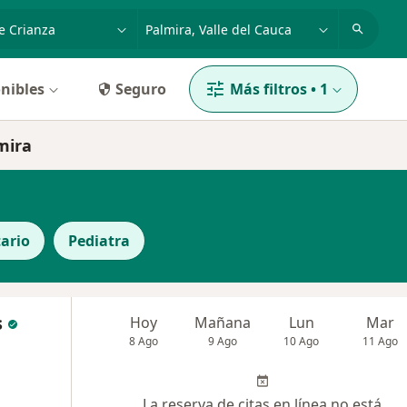
dad, enfermedad o nombre
p. ej. Bogotá
nibles
Seguro
Más filtros
•
1
mira
ario
Pediatra
s
Hoy
Mañana
Lun
Mar
8 Ago
9 Ago
10 Ago
11 Ago
La reserva de citas en línea no está