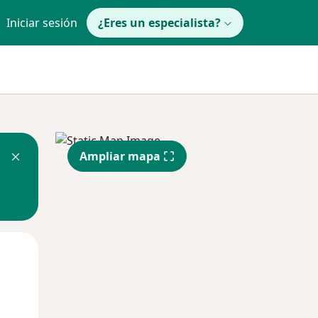
Iniciar sesión
¿Eres un especialista?
Ampliar mapa
Mié
Jue
Vie
12 Ago
13 Ago
14 Ago