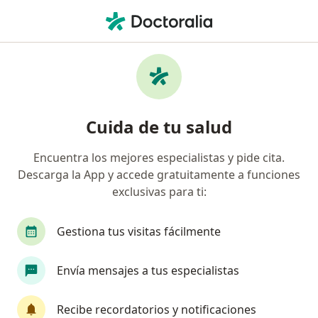
Men
Septoplastia • Bogotá, Cundinamarca
Filtros
• 1
Seguro
Mapa
Especialistas en Septoplastia Bogotá
Cuida de tu salud
Encuentra los mejores especialistas y pide cita.
¿Qué especialidad estás buscando?
Descarga la App y accede gratuitamente a funciones
Otorrinolaringólogo
Cirujano general
De
exclusivas para ti:
Gestiona tus visitas fácilmente
Envía mensajes a tus especialistas
Recibe recordatorios y notificaciones