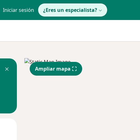
Iniciar sesión
¿Eres un especialista?
Ampliar mapa
Mié
Jue
Vie
12 Ago
13 Ago
14 Ago