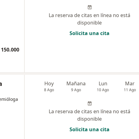
La reserva de citas en línea no está
disponible
Solicita una cita
 150.000
a
Hoy
Mañana
Lun
Mar
8 Ago
9 Ago
10 Ago
11 Ago
demióloga
La reserva de citas en línea no está
disponible
Solicita una cita