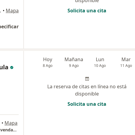
disponible
EDICAL CENTER, Bogotá
•
Mapa
Solicita una cita
pecificar
Hoy
Mañana
Lun
Mar
ula
8 Ago
9 Ago
10 Ago
11 Ago
La reserva de citas en línea no está
disponible
Solicita una cita
á
•
Mapa
Consultorio Otorrinolaringologia Dr Jaime Avendaño - Marly