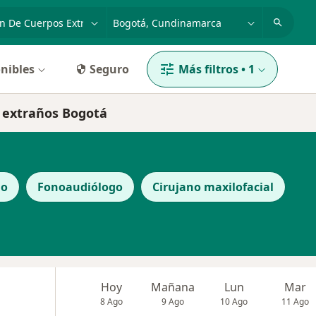
dad, enfermedad o nombre
p. ej. Bogotá
nibles
Seguro
Más filtros
•
1
s extraños Bogotá
go
Fonoaudiólogo
Cirujano maxilofacial
Hoy
Mañana
Lun
Mar
8 Ago
9 Ago
10 Ago
11 Ago