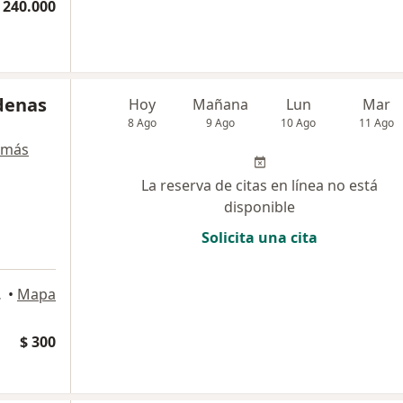
 240.000
rdenas
Hoy
Mañana
Lun
Mar
8 Ago
9 Ago
10 Ago
11 Ago
 más
La reserva de citas en línea no está
disponible
Solicita una cita
ia, Bogotá
•
Mapa
$ 300