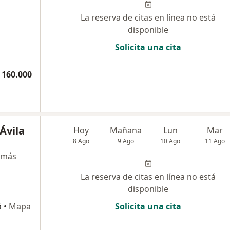
La reserva de citas en línea no está
disponible
Solicita una cita
 160.000
Ávila
Hoy
Mañana
Lun
Mar
8 Ago
9 Ago
10 Ago
11 Ago
 más
La reserva de citas en línea no está
disponible
á
•
Mapa
Solicita una cita