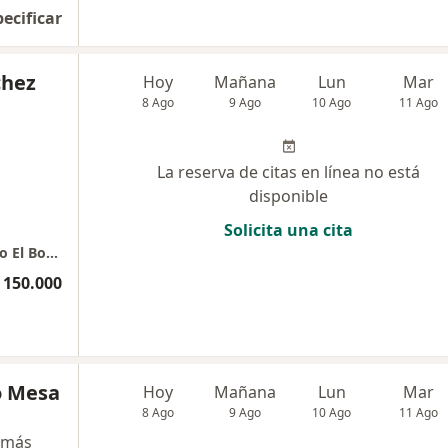
pecificar
chez
Hoy
Mañana
Lun
Mar
8 Ago
9 Ago
10 Ago
11 Ago
La reserva de citas en línea no está
disponible
Solicita una cita
Dra. Adriana Sánchez consultorio 720 Edificio El Bosque
 150.000
o Mesa
Hoy
Mañana
Lun
Mar
8 Ago
9 Ago
10 Ago
11 Ago
 más