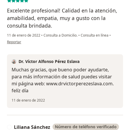
Excelente profesional! Calidad en la atención,
amabilidad, empatia, muy a gusto con la
consulta brindada.
11 de enero de 2022
•
Consulta a Domicilio.
•
Consulta en línea
•
en opinión del usuario Kelly Benites
Reportar
Dr. Víctor Alfonso Pérez Eslava
Muchas gracias, que bueno poder ayudarte,
para más información de salud puedes visitar
mi página web: www.drvictorperezeslava.com.
felíz día
11 de enero de 2022
Liliana Sánchez
Número de teléfono verificado
L