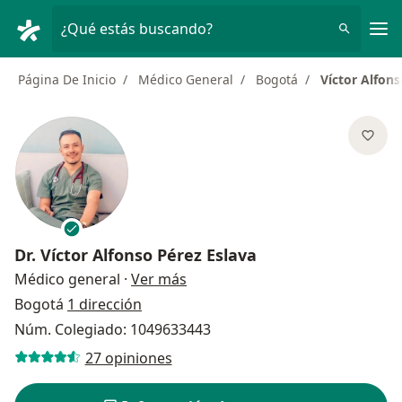
Men
¿Qué estás buscando?
Página De Inicio
Médico General
Bogotá
Víctor Alfons
Dr.
Víctor Alfonso Pérez Eslava
sobre las especializaciones
Médico general
·
Ver más
Bogotá
1 dirección
Núm. Colegiado: 1049633443
27 opiniones