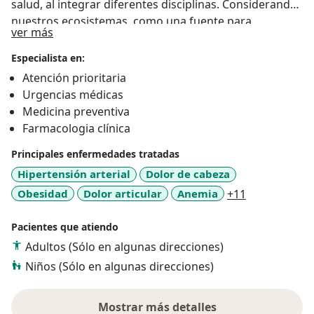
salud, al integrar diferentes disciplinas. Considerando
nuestros ecosistemas como una fuente para
Acerca de mí
ver más
identificar y promover estilos de vida saludables. La
medicina como centro integrador y promotor de
Especialista en:
calidad de vida se pretende sensibilizar sobre las
Atención prioritaria
acciones humanas y su relación con las condiciones de
Urgencias médicas
salud en todas las esferas de la vida. ¡Sean
Medicina preventiva
bienvenidos!
Farmacologia clínica
Principales enfermedades tratadas
Hipertensión arterial
Dolor de cabeza
a11y_sr_mor
Obesidad
Dolor articular
Anemia
+11
Pacientes que atiendo
Adultos (Sólo en algunas direcciones)
Niños (Sólo en algunas direcciones)
Mostrar más detalles