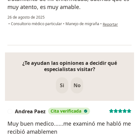
muy atento, es muy amable.
26 de agosto de 2025
en opinión del usuar
•
Consultorio médico particular
•
Manejo de migraña
•
Reportar
¿Te ayudan las opiniones a decidir qué
especialistas visitar?
Si
No
Andrea Paez
Cita verificada
A
Muy buen medico......me examinó me habló me
recibió amablemen