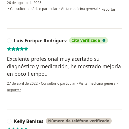
26 de agosto de 2025
en opinión del u
•
Consultorio médico particular
•
Visita medicina general
•
Reportar
Luis Enrique Rodríguez
Cita verificada
L
Excelente profesional muy acertado su
diagnóstico y medicación, he mostrado mejoría
en poco tiempo..
27 de abril de 2022
•
Consultorio particular
•
Visita medicina general
•
en opinión del usuario Luis Enrique Rodríguez
Reportar
Kelly Benites
Número de teléfono verificado
K