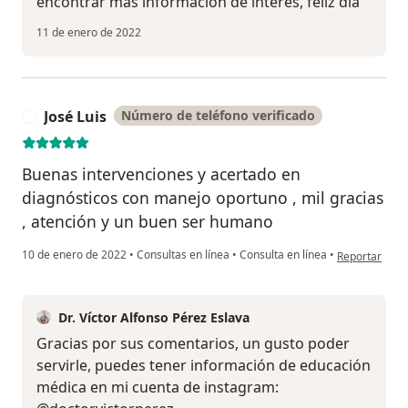
encontrar mas información de interes, feliz día
11 de enero de 2022
José Luis
Número de teléfono verificado
J
Buenas intervenciones y acertado en
diagnósticos con manejo oportuno , mil gracias
, atención y un buen ser humano
en opinión del
10 de enero de 2022
•
Consultas en línea
•
Consulta en línea
•
Reportar
Dr. Víctor Alfonso Pérez Eslava
Gracias por sus comentarios, un gusto poder
servirle, puedes tener información de educación
médica en mi cuenta de instagram: