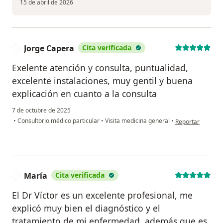
15 de abril de 2026
Jorge Capera
Cita verificada
J
Exelente atención y consulta, puntualidad,
excelente instalaciones, muy gentil y buena
explicación en cuanto a la consulta
7 de octubre de 2025
en opinión del us
•
Consultorio médico particular
•
Visita medicina general
•
Reportar
María
Cita verificada
M
El Dr Víctor es un excelente profesional, me
explicó muy bien el diagnóstico y el
tratamiento de mi enfermedad, además que es