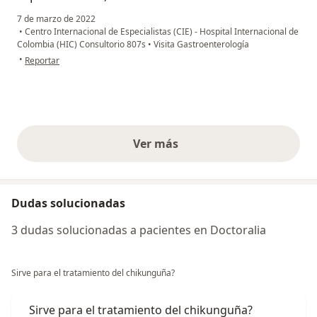
7 de marzo de 2022
•
Centro Internacional de Especialistas (CIE) - Hospital Internacional de
Colombia (HIC) Consultorio 807s
•
Visita Gastroenterología
en opinión del usuario Titina
•
Reportar
Ver más
opiniones anteriores
Dudas solucionadas
3 dudas solucionadas a pacientes en Doctoralia
Sirve para el tratamiento del chikunguña?
Sirve para el tratamiento del chikunguña?