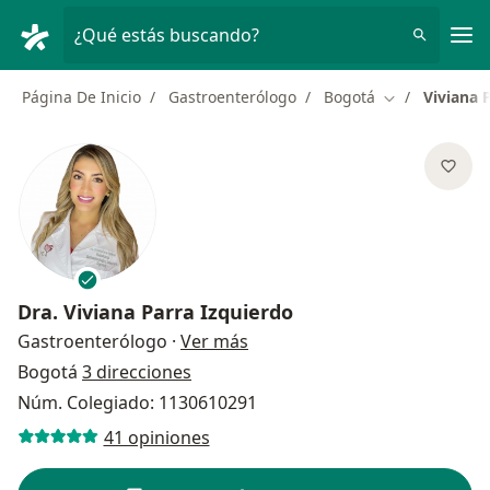
Men
¿Qué estás buscando?
Página De Inicio
Gastroenterólogo
Bogotá
Viviana 
Cambiar de ci
Dra.
Viviana Parra Izquierdo
sobre las especializaciones
Gastroenterólogo
·
Ver más
Bogotá
3 direcciones
Núm. Colegiado: 1130610291
41 opiniones