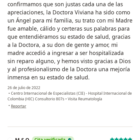
confirmamos que son justas cada una de las
apreciaciones, la Doctora Viviana ha sido como
un Ángel para mi familia, su trato con mi Madre
fue amable, cálido y certeras sus palabras para
que entendiéramos su estado de salud, gracias
a la Doctora, a su don de gente y amor, mi
madre accedió a ingresar a ser hospitalizada
sin reparo alguno, y hemos visto gracias a Dios
y al profesionalismo de la Doctora una mejoría
inmensa en su estado de salud.
26 de julio de 2022
•
Centro Internacional de Especialistas (CIE) - Hospital Internacional de
Colombia (HIC) Consultorio 807s
•
Visita Reumatología
en opinión del usuario Esther Polo
•
Reportar
M.S.O
Cita verificada
M