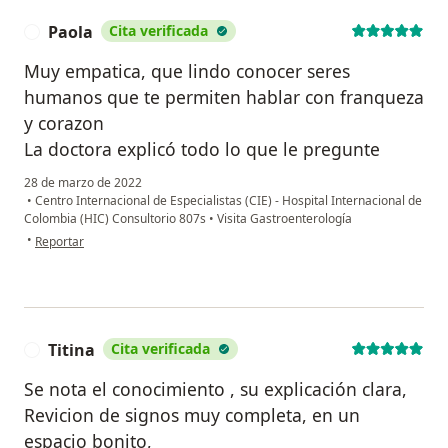
Paola
Cita verificada
P
Muy empatica, que lindo conocer seres
humanos que te permiten hablar con franqueza
y corazon
La doctora explicó todo lo que le pregunte
28 de marzo de 2022
•
Centro Internacional de Especialistas (CIE) - Hospital Internacional de
Colombia (HIC) Consultorio 807s
•
Visita Gastroenterología
en opinión del usuario Paola
•
Reportar
Titina
Cita verificada
T
Se nota el conocimiento , su explicación clara,
Revicion de signos muy completa, en un
espacio bonito,