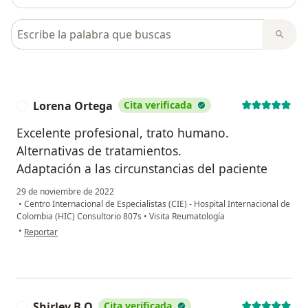
Busca en opiniones
Lorena Ortega
Cita verificada
L
Excelente profesional, trato humano.
Alternativas de tratamientos.
Adaptación a las circunstancias del paciente
29 de noviembre de 2022
•
Centro Internacional de Especialistas (CIE) - Hospital Internacional de
Colombia (HIC) Consultorio 807s
•
Visita Reumatología
en opinión del usuario Lorena Ortega
•
Reportar
Shirley B.O
Cita verificada
S