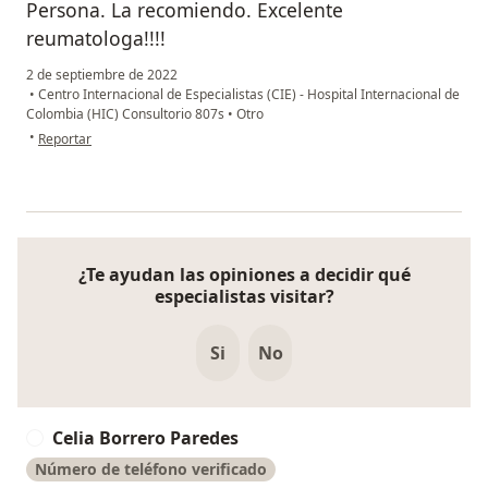
Persona. La recomiendo. Excelente
reumatologa!!!!
2 de septiembre de 2022
•
Centro Internacional de Especialistas (CIE) - Hospital Internacional de
Colombia (HIC) Consultorio 807s
•
Otro
en opinión del usuario Liliana Ardila
•
Reportar
¿Te ayudan las opiniones a decidir qué
especialistas visitar?
Si
No
Celia Borrero Paredes
C
Número de teléfono verificado