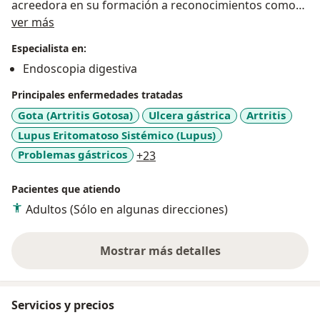
acreedora en su formación a reconocimientos como
Acerca de mí
mejor Residente de Medicina Interna a nivel Nacional y
ver más
mejor Fellow de Reumatología. Autora de múltiples
Especialista en:
artículos médicos y estudios de investigación
Endoscopia digestiva
científica. Gran calidéz humana.
Formacion adicional en el manejo de pacientes con
Principales enfermedades tratadas
Enfermedad Inflamatoria Intestinal (Enfermedad de
Gota (Artritis Gotosa)
Ulcera gástrica
Artritis
Crohn y Colitis Ulcerativa). Cofundadora de la
Lupus Eritomatoso Sistémico (Lupus)
Fundacion de Enfermedad Inflamatoria Intestinal
a11y_sr_more_diseases
Problemas gástricos
+23
Colombiana FUNEIICO.
Pacientes que atiendo
Adultos (Sólo en algunas direcciones)
Mostrar más detalles
sobre la experiencia
Servicios y precios