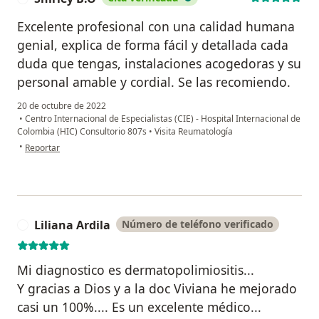
Excelente profesional con una calidad humana
genial, explica de forma fácil y detallada cada
duda que tengas, instalaciones acogedoras y su
personal amable y cordial. Se las recomiendo.
20 de octubre de 2022
•
Centro Internacional de Especialistas (CIE) - Hospital Internacional de
Colombia (HIC) Consultorio 807s
•
Visita Reumatología
en opinión del usuario Shirley B.O
•
Reportar
Liliana Ardila
Número de teléfono verificado
L
Mi diagnostico es dermatopolimiositis...
Y gracias a Dios y a la doc Viviana he mejorado
casi un 100%.... Es un excelente médico...