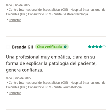
8 de julio de 2022
•
Centro Internacional de Especialistas (CIE) - Hospital Internacional de
Colombia (HIC) Consultorio 807s
•
Visita Gastroenterología
en opinión del usuario Jorge Isacc
•
Reportar
Brenda Gil
Cita verificada
B
Una profesional muy empática, clara en su
forma de explicar la patología del paciente,
genera confianza.
9 de junio de 2022
•
Centro Internacional de Especialistas (CIE) - Hospital Internacional de
Colombia (HIC) Consultorio 807s
•
Visita Reumatología
en opinión del usuario Brenda Gil
•
Reportar